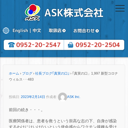
togg
navi
ホーム
›
ブログ
›
社長ブログ｢真実の口｣
›
｢真実の口」1,997 新型コロナ
ウィルス･･･483
投稿日:
2023年2月14日
作成者:
ASK Inc.
前回の続き・・・。
医療関係者は、患者を救うという崇高な志の下、自身が感染
するわけにはいけないという使命感からワクチン接種を受け