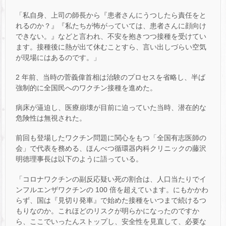
「私自身、上司の師長から『患者さんにうつしたら責任をと
れるのか？』『私たちが怖がっていては、患者さんに顔向け
できない。』などと言われ、不安を抱きつつ接種を受けてい
ます。接種後に熱が出て休むことすら、言い出しづらい空気
が現場にはあるのです。」
2 年前、当時の菅義偉首相は治験のプロセスを省略し、半ば
強制的に全国民へのワクチン接種を進めた。
病床が逼迫し、医療崩壊が目前に迫っていた当時、潜在的な
危険性は無視された。
前回も登場したワクチン問題に関心をもつ「全国有志医師の
会」で代表を務める、ほんべつ循環器内科クリニックの藤沢
明徳理事長は以下のように語っている。
「コロナワクチンの副反応疑い死の割合は、人口当たりでイ
ンフルエンザワクチンの 100 倍を超えています。にもかかわ
らず、国は『見切り発車』で始めた接種をいつまで続けるつ
もりなのか。これほどのリスクが明らかになったのですか
ら、ここでいったんストップし、安全性を見直して、必要な