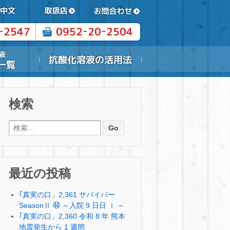
検索
検索:
最近の投稿
｢真実の口」2,361 サバイバー
SeasonⅡ ㊹ ～入院 9 日日 ⅰ ～
｢真実の口」2,360 令和 8 年 熊本
地震発生から 1 週間