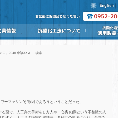
の口」2046 余談XXⅦ･･･後編
‟ワーファリン”が原因であろうということだった。
にする薬で、人工弁の手術をし方人や，心房 細動という不整脈の人
できやすく、人工弁の障害や脳梗塞、血栓症の原因になり、予防の