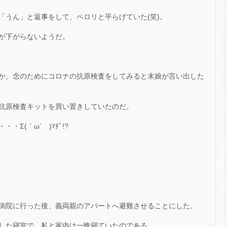
「うん」と返事をして、ペロリと平らげていた(笑)。
が下がらないようだ。
か、念のためにコロナの抗原検査をしてみると末娘が言い出した
抗原検査キットを買い置きしていたのだ。
Σ(｀ω´ )ﾏﾁﾞ!?
病院に行った後、義両親のアパートへ避難させることにした。
した寝室で、私と家内は一晩寝ていたのである。