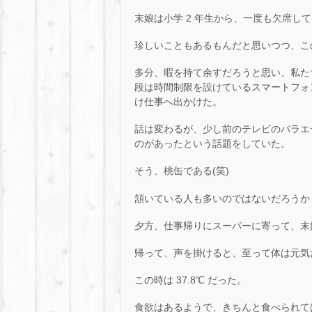
末娘は小学 2 年生から、一度も欠席し
珍しいこともあるもんだと思いつつ、こ
多分、暇を持て余すだろうと思い、私た
段は時間制限を設けているスマートフォンと
け仕事へ出かけた。
話は変わるが、少し前のテレビのバラエ
のがあったという話題をしていた。
そう、桃缶である(笑)
頷いている人も多いのではないだろうか
夕方、仕事帰りにスーパーに寄って、末
帰って、声を掛けると、至って体は元気
この時は 37.8℃ だった。
食欲はあるようで、きちんと食べられて