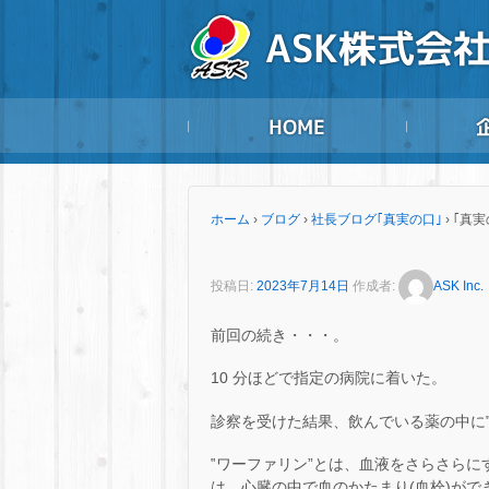
ホーム
›
ブログ
›
社長ブログ｢真実の口｣
›
｢真実
投稿日:
2023年7月14日
作成者:
ASK Inc.
前回の続き・・・。
10 分ほどで指定の病院に着いた。
診察を受けた結果、飲んでいる薬の中に
‟ワーファリン”とは、血液をさらさら
は、心臓の中で血のかたまり(血栓)が