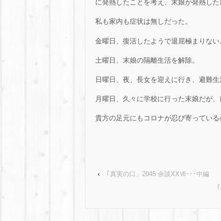
に発熱したことを考え、末娘が発熱した日
私も家内も症状は無しだった。
金曜日、復活したようで退屈極まりない
土曜日、末娘の隔離生活を解除。
日曜日、夜、長女を迎えに行き、避難生
月曜日、久々に学校に行った末娘だが、前
貴方の足元にもコロナが忍び寄っている
‹
｢真実の口」2045 余談XXⅦ･･･中編