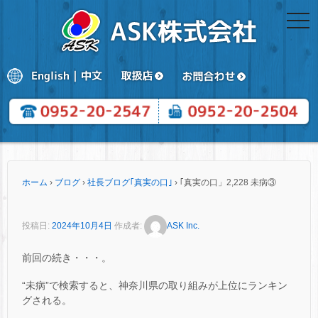
togg
navi
ホーム
›
ブログ
›
社長ブログ｢真実の口｣
›
｢真実の口」2,228 未病③
投稿日:
2024年10月4日
作成者:
ASK Inc.
前回の続き・・・。
“未病”で検索すると、神奈川県の取り組みが上位にランキン
グされる。