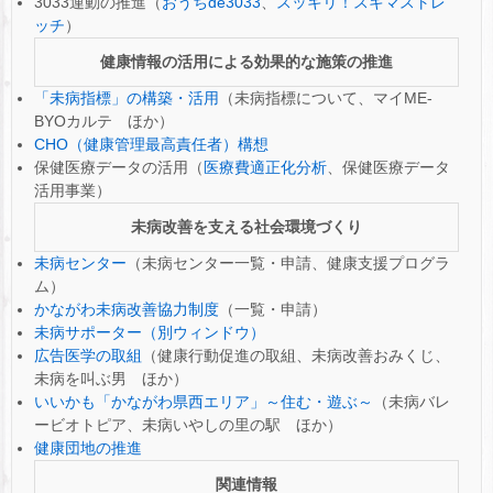
3033運動の推進（
おうちde3033
、
スッキリ！スキマストレ
ッチ
）
健康情報の活用による効果的な施策の推進
「未病指標」の構築・活用
（未病指標について、マイME-
BYOカルテ ほか）
CHO（健康管理最高責任者）構想
保健医療データの活用（
医療費適正化分析
、保健医療データ
活用事業）
未病改善を支える社会環境づくり
未病センター
（未病センター一覧・申請、健康支援プログラ
ム）
かながわ未病改善協力制度
（一覧・申請）
未病サポーター（別ウィンドウ）
広告医学の取組
（健康行動促進の取組、未病改善おみくじ、
未病を叫ぶ男 ほか）
いいかも「かながわ県西エリア」～住む・遊ぶ～
（未病バレ
ービオトピア、未病いやしの里の駅 ほか）
健康団地の推進
関連情報