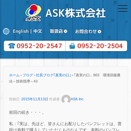
togg
navi
ホーム
›
ブログ
›
社長ブログ｢真実の口｣
›
｢真実の口」903 環境回復農
法～技術指導～43
投稿日:
2015年11月13日
作成者:
ASK Inc.
前回の続き・・・。
私：｢実は、先ほど、皆さんにお配りしたパンフレットは、普
段は有料で購入していただくものなんです。有料のパンフレ