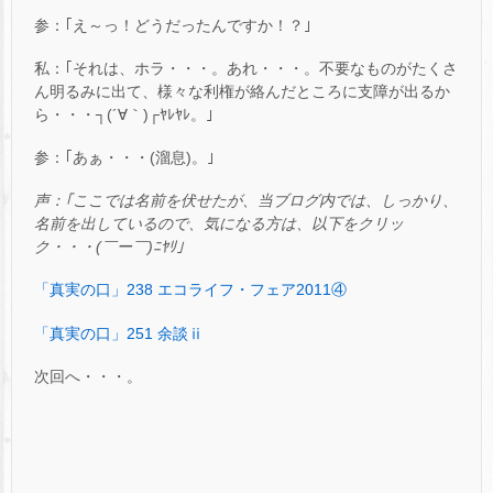
参：｢え～っ！どうだったんですか！？｣
私：｢それは、ホラ・・・。あれ・・・。不要なものがたくさ
ん明るみに出て、様々な利権が絡んだところに支障が出るか
ら・・・┐(´∀｀)┌ﾔﾚﾔﾚ。｣
参：｢あぁ・・・(溜息)。｣
声：｢ここでは名前を伏せたが、当ブログ内では、しっかり、
名前を出しているので、気になる方は、以下をクリッ
ク・・・
(
￣ー￣
)
ﾆﾔﾘ｣
「真実の口」238 エコライフ・フェア2011④
「真実の口」251 余談ⅱ
次回へ・・・。