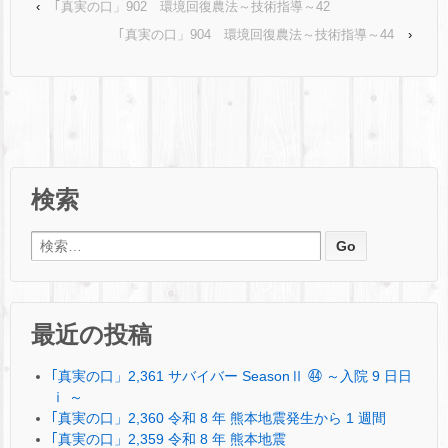
‹
｢真実の口」902 環境回復農法～技術指導～42
｢真実の口」904 環境回復農法～技術指導～44
›
検索
検索:
最近の投稿
｢真実の口」2,361 サバイバー SeasonⅡ ㊹ ～入院 9 日日
ⅰ ～
｢真実の口」2,360 令和 8 年 熊本地震発生から 1 週間
｢真実の口」2,359 令和 8 年 熊本地震