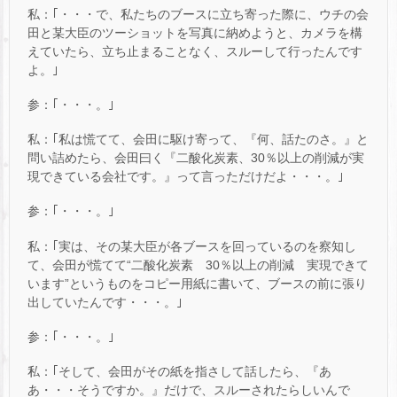
私：｢・・・で、私たちのブースに立ち寄った際に、ウチの会
田と某大臣のツーショットを写真に納めようと、カメラを構
えていたら、立ち止まることなく、スルーして行ったんです
よ。｣
参：｢・・・。｣
私：｢私は慌てて、会田に駆け寄って、『何、話たのさ。』と
問い詰めたら、会田曰く『二酸化炭素、30％以上の削減が実
現できている会社です。』って言っただけだよ・・・。｣
参：｢・・・。｣
私：｢実は、その某大臣が各ブースを回っているのを察知し
て、会田が慌てて“二酸化炭素 30％以上の削減 実現できて
います”というものをコピー用紙に書いて、ブースの前に張り
出していたんです・・・。｣
参：｢・・・。｣
私：｢そして、会田がその紙を指さして話したら、『あ
あ・・・そうですか。』だけで、スルーされたらしいんで