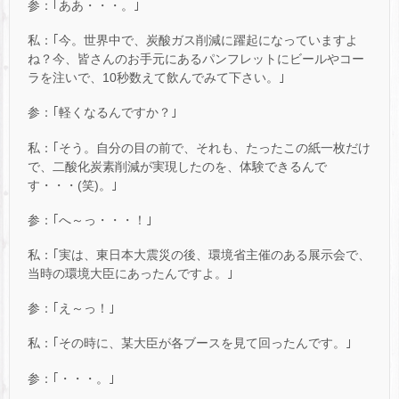
参：｢ああ・・・。｣
私：｢今。世界中で、炭酸ガス削減に躍起になっていますよ
ね？今、皆さんのお手元にあるパンフレットにビールやコー
ラを注いで、10秒数えて飲んでみて下さい。｣
参：｢軽くなるんですか？｣
私：｢そう。自分の目の前で、それも、たったこの紙一枚だけ
で、二酸化炭素削減が実現したのを、体験できるんで
す・・・(笑)。｣
参：｢へ～っ・・・！｣
私：｢実は、東日本大震災の後、環境省主催のある展示会で、
当時の環境大臣にあったんですよ。｣
参：｢え～っ！｣
私：｢その時に、某大臣が各ブースを見て回ったんです。｣
参：｢・・・。｣