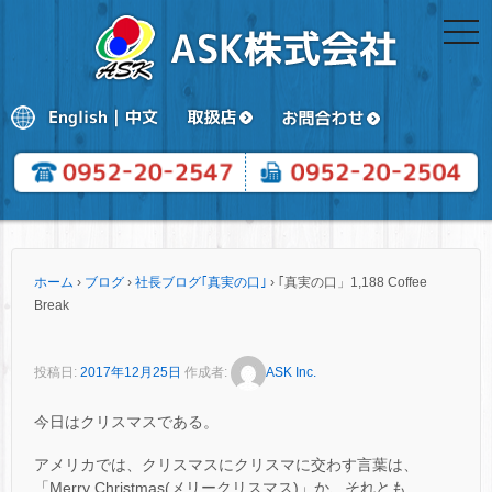
togg
navi
ホーム
›
ブログ
›
社長ブログ｢真実の口｣
›
｢真実の口」1,188 Coffee
Break
投稿日:
2017年12月25日
作成者:
ASK Inc.
今日はクリスマスである。
アメリカでは、クリスマスにクリスマに交わす言葉は、
「Merry Christmas(メリークリスマス)」か、それとも