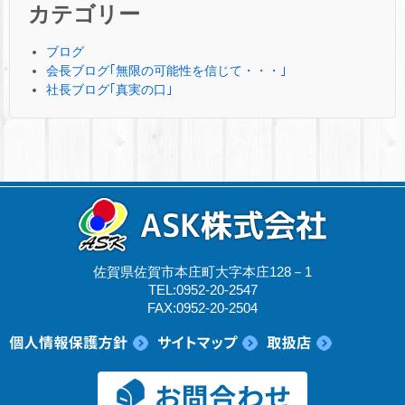
カテゴリー
ブログ
会長ブログ｢無限の可能性を信じて・・・｣
社長ブログ｢真実の口｣
佐賀県佐賀市本庄町大字本庄128－1
TEL:0952-20-2547
FAX:0952-20-2504