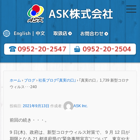
togg
navi
ホーム
›
ブログ
›
社長ブログ｢真実の口｣
›
｢真実の口」1,739 新型コロナ
ウィルス･･･240
投稿日:
2021年9月13日
作成者:
ASK Inc.
前回の続き・・・。
9 日(木)、政府は、新型コロナウィルス対策で、 9 月 12 日が
期限となる 21 都道府県の“緊急事態宣言”について、東京や大