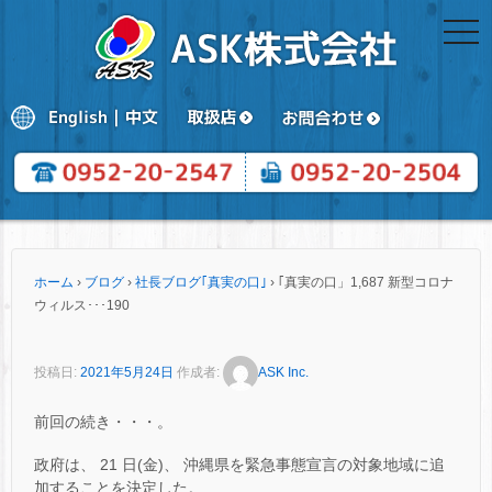
togg
navi
ホーム
›
ブログ
›
社長ブログ｢真実の口｣
›
｢真実の口」1,687 新型コロナ
ウィルス･･･190
投稿日:
2021年5月24日
作成者:
ASK Inc.
前回の続き・・・。
政府は、 21 日(金)、 沖縄県を緊急事態宣言の対象地域に追
加することを決定した。