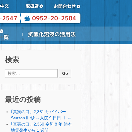
検索
検索:
最近の投稿
｢真実の口」2,361 サバイバー
SeasonⅡ ㊹ ～入院 9 日日 ⅰ ～
｢真実の口」2,360 令和 8 年 熊本
地震発生から 1 週間