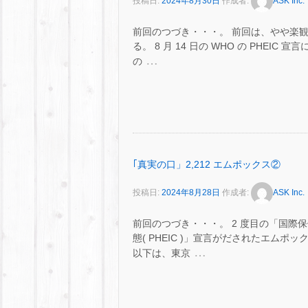
投稿日:
2024年8月30日
作成者:
ASK Inc.
前回のつづき・・・。 前回は、やや楽
る。 8 月 14 日の WHO の PHEIC
…
の
｢真実の口」2,212 エムポックス②
投稿日:
2024年8月28日
作成者:
ASK Inc.
前回のつづき・・・。 2 度目の「国際保
態( PHEIC )」宣言がだされたエム
…
以下は、東京