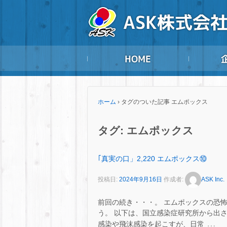
ホーム
›
タグのついた記事 エムポックス
タグ:
エムポックス
｢真実の口」2,220 エムポックス⑩
投稿日:
2024年9月16日
作成者:
ASK Inc.
前回の続き・・・。 エムポックスの恐
う。 以下は、国立感染症研究所から出さ
…
感染や飛沫感染を起こすが、日常