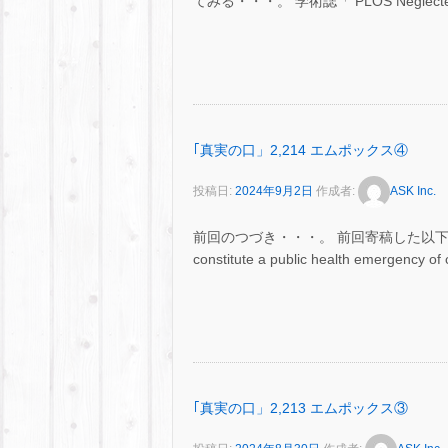
てみる・・・。 学術誌「 PLOS Neglected T
｢真実の口」2,214 エムポックス④
投稿日:
2024年9月2日
作成者:
ASK Inc.
前回のつづき・・・。 前回寄稿した以下のニュース
constitute a public health emergency of 
｢真実の口」2,213 エムポックス③