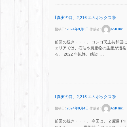
｢真実の口」2,216 エムポックス⑥
投稿日:
2024年9月6日
作成者:
ASK Inc.
前回の続き・・・。 コンゴ民主共和国
ェリアでは、石油や農産物の生産が活発
…
る。 2022 年以降、感染
｢真実の口」2,215 エムポックス⑤
投稿日:
2024年9月4日
作成者:
ASK Inc.
前回の続き・・・。 今回は、 2 度目 