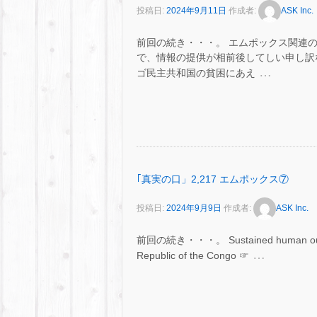
投稿日:
2024年9月11日
作成者:
ASK Inc.
前回の続き・・・。 エムポックス関連
で、情報の提供が相前後してしい申し訳な
…
ゴ民主共和国の貧困にあえ
｢真実の口」2,217 エムポックス⑦
投稿日:
2024年9月9日
作成者:
ASK Inc.
前回の続き・・・。 Sustained human outbreak
…
Republic of the Congo ☞