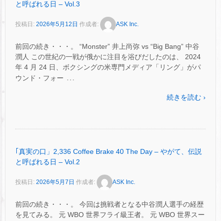
と呼ばれる日 – Vol.3
投稿日:
2026年5月12日
作成者:
ASK Inc.
前回の続き・・・。 “Monster” 井上尚弥 vs “Big Bang” 中谷
潤人 この世紀の一戦が俄かに注目を浴びだしたのは、 2024
年 4 月 24 日、ボクシングの米専門メディア「リング」がパ
…
ウンド・フォー
続きを読む ›
｢真実の口」2,336 Coffee Brake 40 The Day – やがて、伝説
と呼ばれる日 – Vol.2
投稿日:
2026年5月7日
作成者:
ASK Inc.
前回の続き・・・。 今回は挑戦者となる中谷潤人選手の経歴
を見てみる。 元 WBO 世界フライ級王者。 元 WBO 世界スー