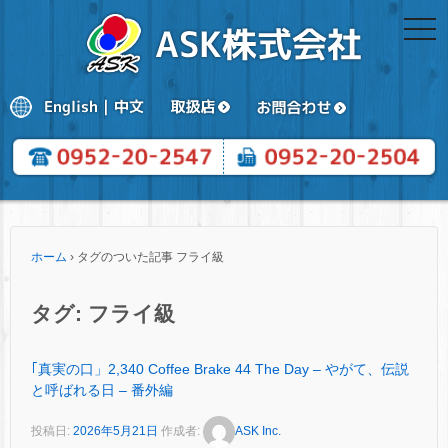
togg
navi
ホーム
›
タグのついた記事 フライ級
タグ:
フライ級
｢真実の口」2,340 Coffee Brake 44 The Day – やがて、伝説
と呼ばれる日 – 番外編
投稿日:
2026年5月21日
作成者:
ASK Inc.