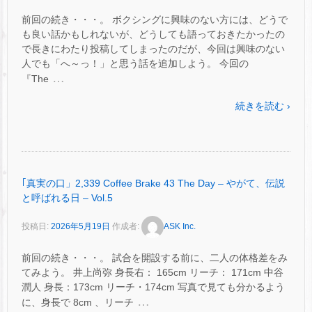
前回の続き・・・。 ボクシングに興味のない方には、どうで
も良い話かもしれないが、どうしても語っておきたかったの
で長きにわたり投稿してしまったのだが、今回は興味のない
人でも「へ～っ！」と思う話を追加しよう。 今回の
…
『The
続きを読む ›
｢真実の口」2,339 Coffee Brake 43 The Day – やがて、伝説
と呼ばれる日 – Vol.5
投稿日:
2026年5月19日
作成者:
ASK Inc.
前回の続き・・・。 試合を開設する前に、二人の体格差をみ
てみよう。 井上尚弥 身長右： 165cm リーチ： 171cm 中谷
潤人 身長：173cm リーチ・174cm 写真で見ても分かるよう
…
に、身長で 8cm 、リーチ