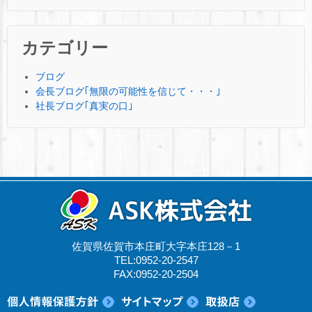
カテゴリー
ブログ
会長ブログ｢無限の可能性を信じて・・・｣
社長ブログ｢真実の口｣
佐賀県佐賀市本庄町大字本庄128－1
TEL:0952-20-2547
FAX:0952-20-2504