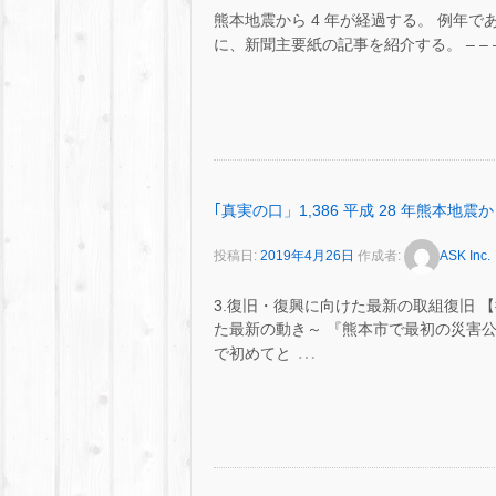
熊本地震から 4 年が経過する。 例年
に、新聞主要紙の記事を紹介する。 – – – – – – – 
｢真実の口」1,386 平成 28 年熊本地震から
投稿日:
2019年4月26日
作成者:
ASK Inc.
3.復旧・復興に向けた最新の取組復旧 
た最新の動き～ 『熊本市で最初の災害公営住
…
で初めてと