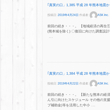
｢真実の口」1,385 平成 28 年熊本地震から
投稿日:
2019年4月24日
作成者:
ASK Inc.
前回の続き・・・。 【地域経済の再生①
(熊本城を除く) 〇復旧に向けた調査設計等・・・
…
｢真実の口」1,384 平成 28 年熊本地震から
投稿日:
2019年4月22日
作成者:
ASK Inc.
前回の続き・・・。 【新たな熊本の経
ん引に向けたスケジュール その他の支援
…
プ補助金)等を活用した中小