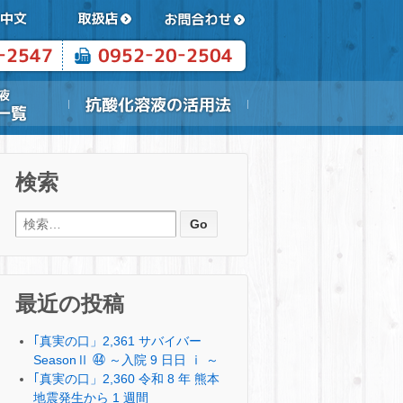
検索
検索:
最近の投稿
｢真実の口」2,361 サバイバー
SeasonⅡ ㊹ ～入院 9 日日 ⅰ ～
｢真実の口」2,360 令和 8 年 熊本
地震発生から 1 週間