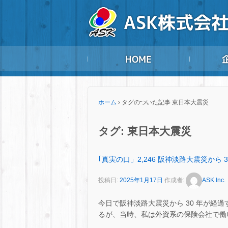
ホーム
›
タグのついた記事 東日本大震災
タグ:
東日本大震災
｢真実の口」2,246 阪神淡路大震災から 3
投稿日:
2025年1月17日
作成者:
ASK Inc.
今日で阪神淡路大震災から 30 年が経過す
るが、当時、私は外資系の保険会社で働いており