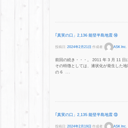
｢真実の口」2,136 能登半島地震 ⑭
投稿日:
2024年2月21日
作成者:
ASK Inc.
前回の続き・・・。 2011 年 3 月 
その特徴としては、液状化が発生した地域
…
の 6
｢真実の口」2,135 能登半島地震 ⑬
投稿日:
2024年2月19日
作成者:
ASK Inc.