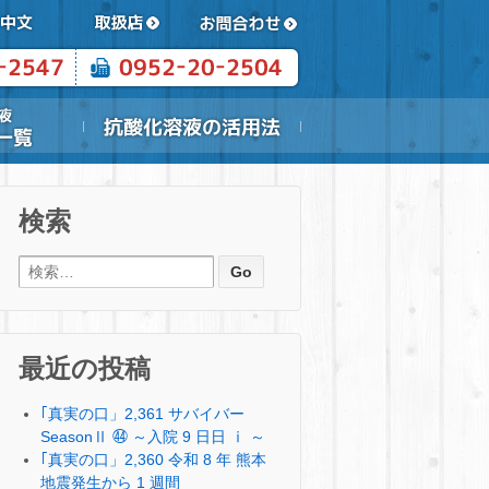
検索
検索:
最近の投稿
｢真実の口」2,361 サバイバー
SeasonⅡ ㊹ ～入院 9 日日 ⅰ ～
｢真実の口」2,360 令和 8 年 熊本
地震発生から 1 週間