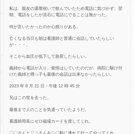
私は、親友の還暦祝いで飲んでいたため電話に気づかず、翌
朝、電話をしたが流石に電話にでることは無かった。
何が言いたかったのか心残りがある。
亡くなる当日も朝は看護師と普通に会話していたらしい
が・・・。
そこから血圧が低下して急変したらしい。
義姉から電話が入り、覚悟はしていたのだが、病院に駆け付
けた義姉と甥っ子も最後の会話は出来なかったらしい。
2023 年 8 月 21 日・午後 12 時 45 分
兄はこの世を去った。
最後まで人のことを気遣っていたようだ。
看護師用長にゼロ磁場カードを渡してくれ。
〇〇さんと▽△さんを◇◇鮨に連れて行ってやってくれ。