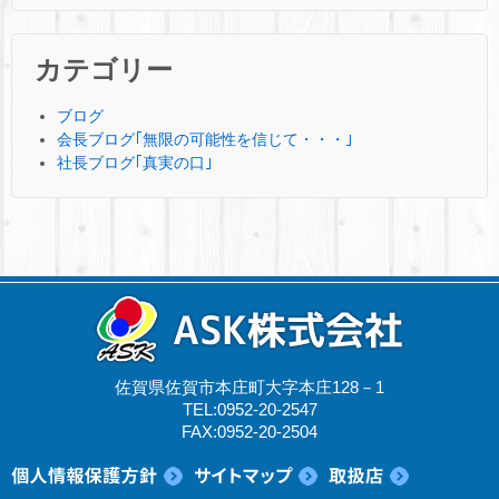
カテゴリー
ブログ
会長ブログ｢無限の可能性を信じて・・・｣
社長ブログ｢真実の口｣
佐賀県佐賀市本庄町大字本庄128－1
TEL:0952-20-2547
FAX:0952-20-2504