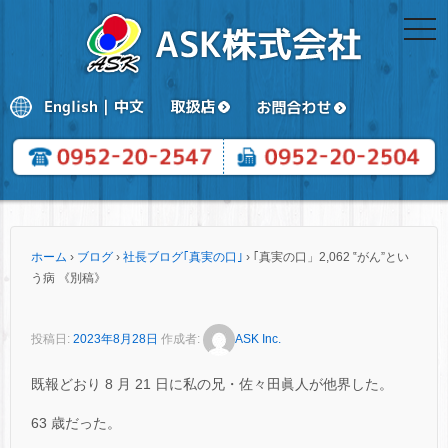
togg
navi
ホーム
›
ブログ
›
社長ブログ｢真実の口｣
›
｢真実の口」2,062 ‟がん”とい
う病 《別稿》
投稿日:
2023年8月28日
作成者:
ASK Inc.
既報どおり 8 月 21 日に私の兄・佐々田眞人が他界した。
63 歳だった。