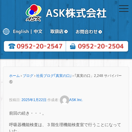
togg
navi
ホーム
›
ブログ
›
社長ブログ｢真実の口｣
›
｢真実の口」2,248 サバイバー
⑥
投稿日:
2025年1月22日
作成者:
ASK Inc.
前回の続き・・・。
呼吸器機能検査は、 3 階生理機能検査室で行うことになって
いた。