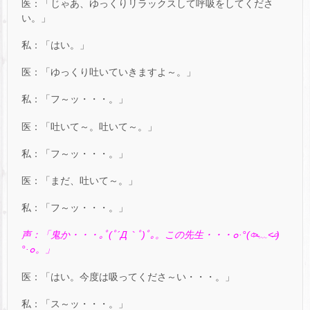
医：「じゃあ、ゆっくりリラックスして呼吸をしてくださ
い。」
私：「はい。」
医：「ゆっくり吐いていきますよ～。」
私：「フ～ッ・・・。」
医：「吐いて～。吐いて～。」
私：「フ～ッ・・・。」
医：「まだ、吐いて～。」
私：「フ～ッ・・・。」
声：「鬼か・・・
｡ﾟ(ﾟ
´Д
｀ﾟ)ﾟ｡
。この先生・・・
๐·
°(
৹
˃̵
﹏
˂̵
৹
)
°
·
๐。」
医：「はい。今度は吸ってくださ～い・・・。」
私：「ス～ッ・・・。」