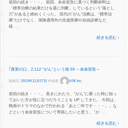
前回の続き・・・。 前回、余命宣告に基づく判断材料は、
「標準治療の結果だけを基に判断」しているという‟落とし
穴”があると締めくくった。 現代の‟がん”治療は、‟標準治
療”だけでなく、保険適用外の先進医療や自由診療など、
…
様
続きを読む ›
｢真実の口」2,112 ‟がん”という病 59 ～余命宣告～
投稿日:
2023年12月27日
作成者:
ASK Inc.
前回の続き・・・。 長きにわたり、‟がん”に罹った時に知っ
ておいた方が役に立つだろうことを UP してきた。 今回は、
映画やドラマのなかで行われる「あと〇年です・・・。」な
…
どという余命宣告について寄稿したいと思う。 ‟が
続きを読む ›