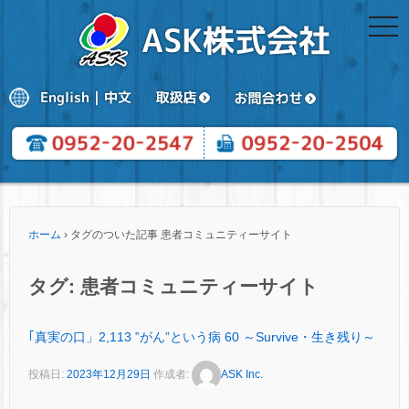
togg
navi
ホーム
›
タグのついた記事 患者コミュニティーサイト
タグ:
患者コミュニティーサイト
｢真実の口」2,113 ‟がん”という病 60 ～Survive・生き残り～
投稿日:
2023年12月29日
作成者:
ASK Inc.