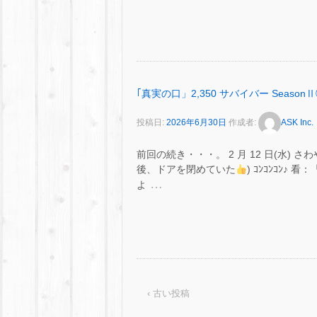
｢真実の口」2,350 サバイバー SeasonⅡ
投稿日:
2026年6月30日
作成者:
ASK Inc.
前回の続き・・・。 2 月 12 日(水)
後、ドアを閉めていた
) ｺﾝｺﾝｺﾝ
…
よ
‹ 古い投稿