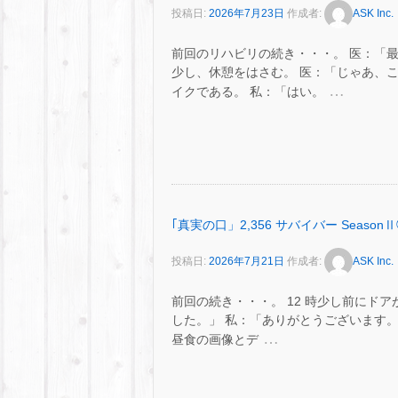
投稿日:
2026年7月23日
作成者:
ASK Inc.
前回のリハビリの続き・・・。 医：「
少し、休憩をはさむ。 医：「じゃあ、
…
イクである。 私：「はい。
｢真実の口」2,356 サバイバー SeasonⅡ
投稿日:
2026年7月21日
作成者:
ASK Inc.
前回の続き・・・。 12 時少し前にドアが
した。」 私：「ありがとうございます。
…
昼食の画像とデ