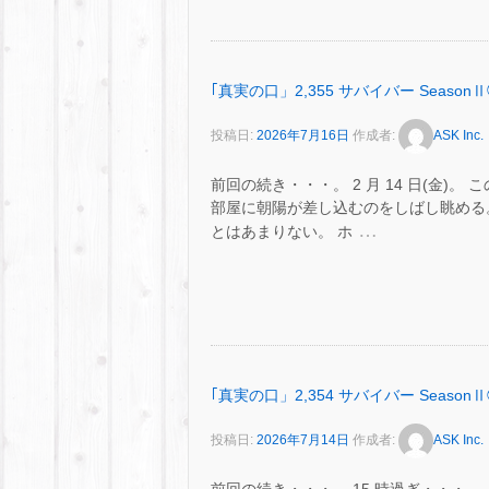
｢真実の口」2,355 サバイバー SeasonⅡ
投稿日:
2026年7月16日
作成者:
ASK Inc.
前回の続き・・・。 2 月 14 日(金
部屋に朝陽が差し込むのをしばし眺める
…
とはあまりない。 ホ
｢真実の口」2,354 サバイバー SeasonⅡ
投稿日:
2026年7月14日
作成者:
ASK Inc.