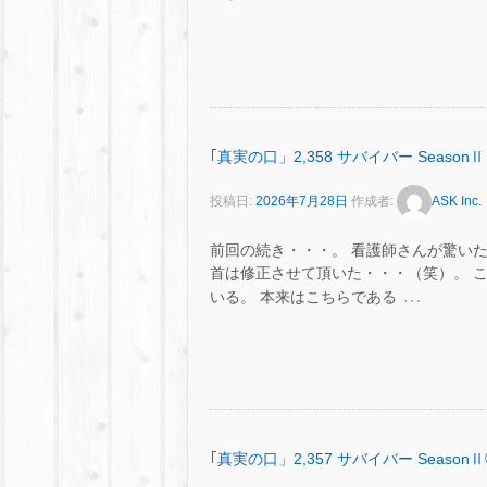
｢真実の口」2,358 サバイバー SeasonⅡ
投稿日:
2026年7月28日
作成者:
ASK Inc.
前回の続き・・・。 看護師さんが驚いた
首は修正させて頂いた・・・（笑）。 
…
いる。 本来はこちらである
｢真実の口」2,357 サバイバー SeasonⅡ