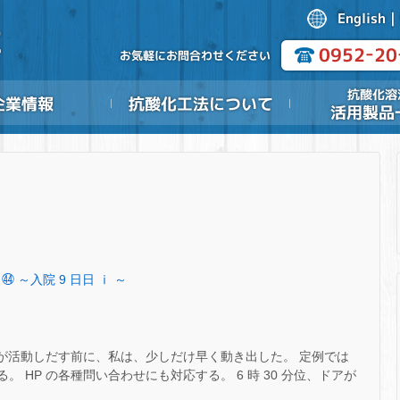
 ㊹ ～入院 9 日日 ⅰ ～
) 太陽が活動しだす前に、私は、少しだけ早く動き出した。 定例では
。 HP の各種問い合わせにも対応する。 6 時 30 分位、ドアが