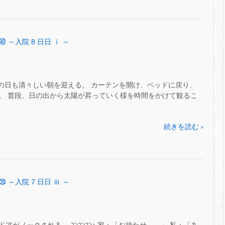
㊵ ～入院 8 日日 ⅰ ～
)。 この日も清々しい朝を迎える。 カーテンを開け、ベッドに戻り、
。 普段、日の出から太陽が昇っていく様を時間をかけて観るこ
続きを読む ›
㊴ ～入院 7 日日 ⅲ ～