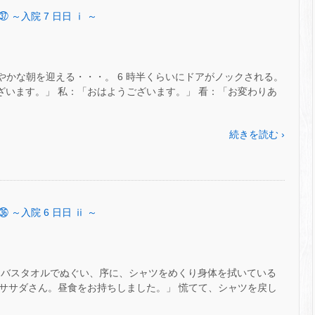
㊲ ～入院 7 日日 ⅰ ～
 さわやかな朝を迎える・・・。 6 時半くらいにドアがノックされる。
うございます。」 私：「おはようございます。」 看：「お変わりあ
続きを読む ›
㊱ ～入院 6 日日 ⅱ ～
をバスタオルでぬぐい、序に、シャツをめくり身体を拭いている
配：「ササダさん。昼食をお持ちしました。」 慌てて、シャツを戻し