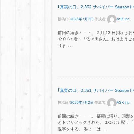
｢真実の口」2,352 サバイバー SeasonⅡ
投稿日:
2026年7月7日
作成者:
ASK Inc.
前回の続き・・・。 2 月 13 日(木)
ｺﾝｺﾝｺﾝ♪ 看：「佐々田さん。おはよ
…
りま
｢真実の口」2,351 サバイバー SeasonⅡ
投稿日:
2026年7月2日
作成者:
ASK Inc.
前回の続き・・・。 部屋に帰り、頭髪
とドアがノックされた。 ｺﾝｺﾝｺﾝ♪ 
…
返事をする。 私：「は