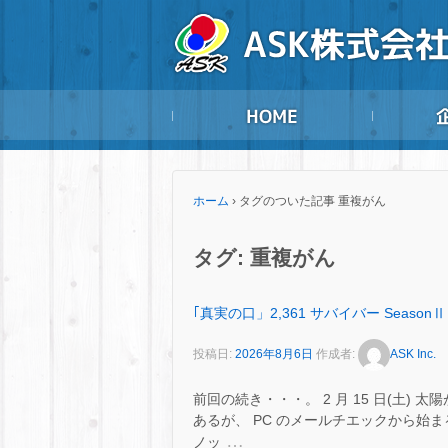
ホーム
›
タグのついた記事 重複がん
タグ:
重複がん
｢真実の口」2,361 サバイバー SeasonⅡ
投稿日:
2026年8月6日
作成者:
ASK Inc.
前回の続き・・・。 2 月 15 日(土
あるが、 PC のメールチエックから始まる
…
ノッ