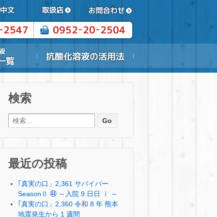
検索
検索:
最近の投稿
｢真実の口」2,361 サバイバー
SeasonⅡ ㊹ ～入院 9 日日 ⅰ ～
｢真実の口」2,360 令和 8 年 熊本
地震発生から 1 週間