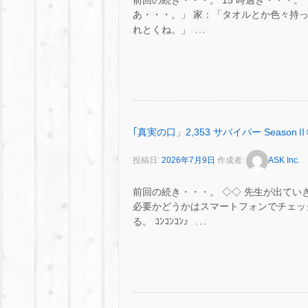
前回の続き・・・。 15 時過ぎ・・・。 
あ・・・。」 家：「タオルとか色々持っ
…
れとくね。」
｢真実の口」2,353 サバイバー SeasonⅡ
投稿日:
2026年7月9日
作成者:
ASK Inc.
前回の続き・・・。 ◇◇ 先生が出てい
必要かどうかはスマートフォンでチェッ
…
る。 ｺﾝｺﾝｺﾝ♪