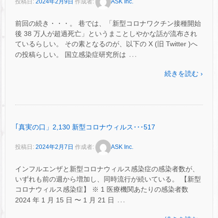
投稿日:
2024年2月9日
作成者:
ASK Inc.
前回の続き・・・。 巷では、「新型コロナワクチン接種開始
後 38 万人が超過死亡」というまことしやかな話が流布され
ているらしい。 その素となるのが、以下の X (旧 Twitter )へ
…
の投稿らしい。 国立感染症研究所は
続きを読む ›
｢真実の口」2,130 新型コロナウィルス･･･517
投稿日:
2024年2月7日
作成者:
ASK Inc.
インフルエンザと新型コロナウィルス感染症の感染者数が、
いずれも前の週から増加し、同時流行が続いている。 【新型
コロナウィルス感染症】 ※ 1 医療機関あたりの感染者数
…
2024 年 1 月 15 日 〜 1 月 21 日