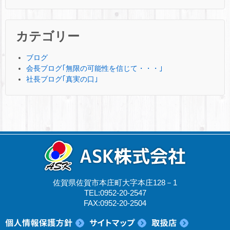
カテゴリー
ブログ
会長ブログ｢無限の可能性を信じて・・・｣
社長ブログ｢真実の口｣
佐賀県佐賀市本庄町大字本庄128－1
TEL:0952-20-2547
FAX:0952-20-2504