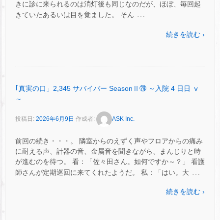
きに診に来られるのは消灯後も同じなのだが、ほぼ、毎回起
…
きていたあるいは目を覚ました。 そん
続きを読む ›
｢真実の口」2,345 サバイバー SeasonⅡ㉙ ～入院 4 日日 ⅴ
～
投稿日:
2026年6月9日
作成者:
ASK Inc.
前回の続き・・・。 隣室からのえずく声やフロアからの痛み
に耐える声、計器の音、金属音を聞きながら、まんじりと時
が進むのを待つ。 看：「佐々田さん。如何ですか～？」 看護
…
師さんが定期巡回に来てくれたようだ。 私：「はい。大
続きを読む ›