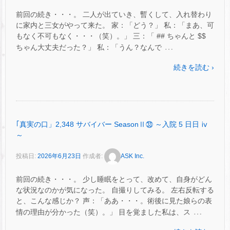
前回の続き・・・。 二人が出ていき、暫くして、入れ替わり
に家内と三女がやって来た。 家：「どう？」 私：「まあ、可
もなく不可もなく・・・（笑）。」 三：「 ## ちゃんと $$
…
ちゃん大丈夫だった？」 私：「うん？なんで
続きを読む ›
｢真実の口」2,348 サバイバー SeasonⅡ㉝ ～入院 5 日日 ⅳ
～
投稿日:
2026年6月23日
作成者:
ASK Inc.
前回の続き・・・。 少し睡眠をとって、改めて、自身がどん
な状況なのかが気になった。 自撮りしてみる。 左右反転する
と、こんな感じか？ 声：「ああ・・・。術後に見た娘らの表
…
情の理由が分かった（笑）。」 目を覚ました私は、ス