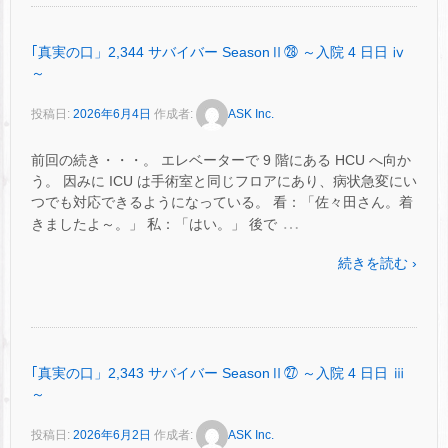
｢真実の口」2,344 サバイバー SeasonⅡ㉘ ～入院 4 日日 ⅳ
～
投稿日:
2026年6月4日
作成者:
ASK Inc.
前回の続き・・・。 エレベーターで 9 階にある HCU へ向か
う。 因みに ICU は手術室と同じフロアにあり、病状急変にい
つでも対応できるようになっている。 看：「佐々田さん。着
…
きましたよ～。」 私：「はい。」 後で
続きを読む ›
｢真実の口」2,343 サバイバー SeasonⅡ㉗ ～入院 4 日日 ⅲ
～
投稿日:
2026年6月2日
作成者:
ASK Inc.