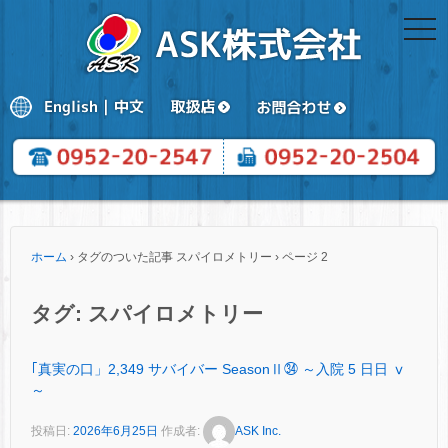
togg
navi
ホーム
›
タグのついた記事 スパイロメトリー
›
ページ 2
タグ:
スパイロメトリー
｢真実の口」2,349 サバイバー SeasonⅡ㉞ ～入院 5 日日 ⅴ
～
投稿日:
2026年6月25日
作成者:
ASK Inc.