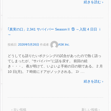
続きを読む ›
｢真実の口」2,341 サバイバー SeasonⅡ ㉕ ～入院 4 日日 ⅰ
～
投稿日:
2026年5月26日
作成者:
ASK Inc.
どうしても語りたいボクシングの試合があったので熱く語っ
てしまったが、“サバイバー”に話を戻す。 前回の続
き・・・。 夜が明けて、いよいよ手術の日の朝である。 2 月
…
10 日(月)。 7 時前にドアがノックされる。 ｺﾝ
続きを読む ›
‹ 古い投稿
新しい投稿 ›