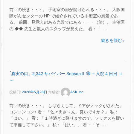
前回の続き・・・。 手術室の扉が開けられる・・・。 大阪国
際がんセンターの HP で紹介されている手術室の風景であ
る。 前回、見覚えのある光景ではある・・・（笑）。 主治医
…
の ◆◆ 先生と数人のスタッフが見えた。 看：「
続きを読む ›
｢真実の口」2,342 サバイバー SeasonⅡ ㉖ ～入院 4 日日 ⅱ
～
投稿日:
2026年5月28日
作成者:
ASK Inc.
前回の続き・・・。 しばらくして、ドアがノックがされた。
コンコンコン♪ 看：「佐々田さ～ん。良いですか？」 私：
「はい。」 看：「 1 時過ぎに降りますので、ソックスを履い
…
て準備して下さい。」 私：「はい。」 看：「そ