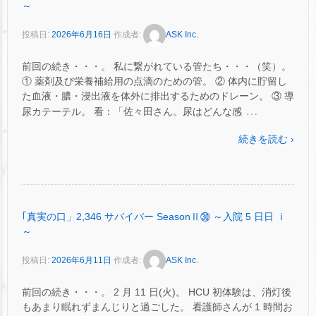
～
投稿日:
2026年6月16日
作成者:
ASK Inc.
前回の続き・・・。 私に繋がれている管たち・・・（笑）。
① 薬剤及び栄養補給用の点滴のための管。 ② 体内に貯留し
た血液・膿・浸出液を体外に排出するためのドレーン。 ③ 導
…
尿カテーテル。 看：「佐々田さん。尿はどんな感
続きを読む ›
｢真実の口」2,346 サバイバー SeasonⅡ㉚ ～入院 5 日日 ⅰ
～
投稿日:
2026年6月11日
作成者:
ASK Inc.
前回の続き・・・。 2 月 11 日(火)。 HCU 初体験は、消灯後
もあまり眠れずまんじりと過ごした。 看護師さんが 1 時間お