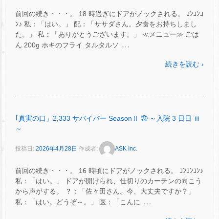
前回の続き・・・。 18 時過ぎにドアがノックされる。 ｺﾝｺﾝｺ
ﾝ♪ 私：「はい。」 配：「ササダさん。夕食をお持ちしまし
た。」 私：「ありがとうございます。」 ≪メニュー≫ ごは
…
ん 200g ホキのフライ タルタルソ
続きを読む ›
｢真実の口」2,333 サバイバー SeasonⅡ ㉓ ～入院 3 日日 ⅲ
～
投稿日:
2026年4月28日
作成者:
ASK Inc.
前回の続き・・・。 16 時頃にドアがノックされる。 ｺﾝｺﾝｺﾝ♪
私：「はい。」 ドアが開けられ、仕切りのカーテンの向こう
から声がする。 ？：「佐々田さん。今、大丈夫ですか？」
…
私：「はい。どうぞ～。」 医：「こんに