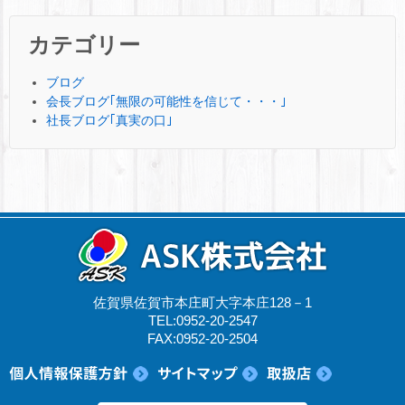
カテゴリー
ブログ
会長ブログ｢無限の可能性を信じて・・・｣
社長ブログ｢真実の口｣
佐賀県佐賀市本庄町大字本庄128－1
TEL:0952-20-2547
FAX:0952-20-2504