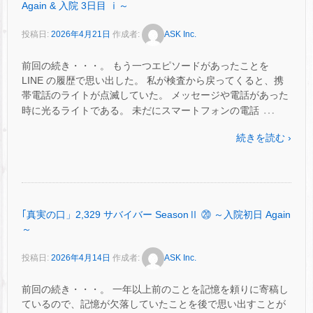
Again & 入院 3日目 ⅰ～
投稿日:
2026年4月21日
作成者:
ASK Inc.
前回の続き・・・。 もう一つエピソードがあったことを
LINE の履歴で思い出した。 私が検査から戻ってくると、携
帯電話のライトが点滅していた。 メッセージや電話があった
…
時に光るライトである。 未だにスマートフォンの電話
続きを読む ›
｢真実の口」2,329 サバイバー SeasonⅡ ⑳ ～入院初日 Again
～
投稿日:
2026年4月14日
作成者:
ASK Inc.
前回の続き・・・。 一年以上前のことを記憶を頼りに寄稿し
ているので、記憶が欠落していたことを後で思い出すことが