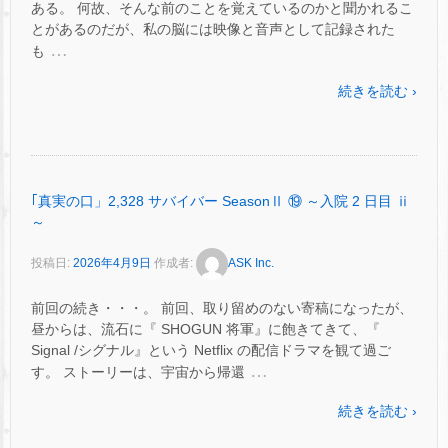
ある。 何故、そんな前のことを覚えているのかと聞かれるこ
とがあるのだが、私の脳には映像と音声として記録された
…
も
続きを読む ›
｢真実の口」2,328 サバイバー SeasonⅡ ⑲ ～入院 2 日目 ⅱ
～
投稿日:
2026年4月9日
作成者:
ASK Inc.
前回の続き・・・。 前回、取り留めのない寄稿になったが、
昼からは、流石に『 SHOGUN 将軍』に飽きてきて、『
Signal /シグナル』という Netflix の配信ドラマを観て過ご
…
す。 ストーリーは、宇宙から帰還
続きを読む ›