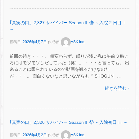
｢真実の口」2,327 サバイバー SeasonⅡ ⑱ ～入院 2 日目 ⅰ
～
投稿日:
2026年4月7日
作成者:
ASK Inc.
前回の続き・・・。 相変わらず、眠りが浅い私は午前 3 時こ
ろにはモソモソしだしていた（笑）。 ・・・と言っても。 出
来ることは限られているので動画を観るだけなのだ
…
が・・・。 面白くないなと思いながらも『 SHOGUN
続きを読む ›
｢真実の口」2,326 サバイバー SeasonⅡ ⑰ ～入院初日 ⅲ ～
投稿日:
2026年4月2日
作成者:
ASK Inc.