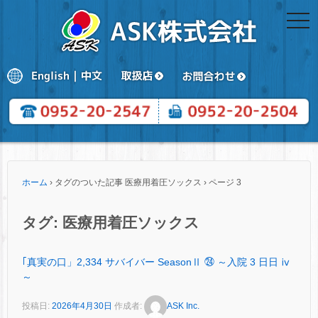
togg
navi
ホーム
›
タグのついた記事 医療用着圧ソックス
›
ページ 3
タグ:
医療用着圧ソックス
｢真実の口」2,334 サバイバー SeasonⅡ ㉔ ～入院 3 日日 ⅳ
～
投稿日:
2026年4月30日
作成者:
ASK Inc.