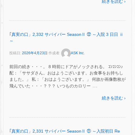
続きを読む ›
｢真実の口」2,332 サバイバー SeasonⅡ ㉒ ～入院 3 日日 ⅱ
～
投稿日:
2026年4月23日
作成者:
ASK Inc.
前回の続き・・・。 8 時前にドアがノックされる。 ｺﾝｺﾝｺﾝ♪
配：「ササダさん。おはようございます。お食事をお持ちし
ました。」 私：「おはようございます。」 何故か画像数枚が
…
飛んでいた・・・？？？ いつものカロリー
続きを読む ›
｢真実の口」2,331 サバイバー SeasonⅡ ㉑ ～入院初日 Re