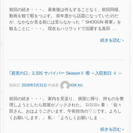
前回の続き・・・。 昼食後は何もすることなく、前回同様、
動画を観て暇をつぶす。 前年度から話題になっていたのだ
が、なかなか見る前には至らなかった『 SHOGUN 将軍』を
…
観ることに・・・。 現在もハリウッドで活躍する真田
続きを読む ›
｢真実の口」2,325 サバイバー SeasonⅡ ⑯ ～入院初日 ⅱ ～
投稿日:
2026年3月31日
作成者:
ASK Inc.
前回の続き・・・。 家内を見送り、 病室に帰り、持ものを整
理しようとしたら部屋がノックされた。 ｺﾝｺﾝｺﾝ♪ 看：「佐々
田さん。おはようございます。午前担当の▽△です。よろし
…
くお願いします。」 私：「よろしくお願いしま
続きを読む ›