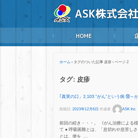
ホーム
›
タグのついた記事 皮疹
›
ページ 2
タグ:
皮疹
｢真実の口」2,103 ‟がん”という病 
投稿日:
2023年12月6日
作成者:
ASK Inc.
前回の続き・・・。 《がん治療による
て ● 呼吸困難とは、「息切れや息苦し
…
とは、便を