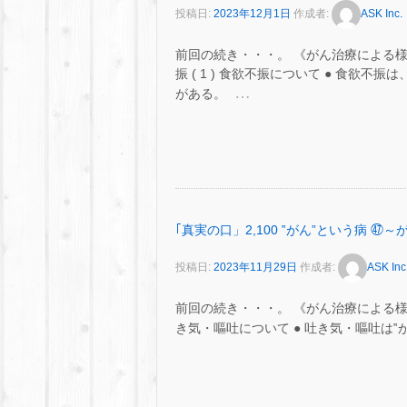
投稿日:
2023年12月1日
作成者:
ASK Inc.
前回の続き・・・。 《がん治療による
振 ( 1 ) 食欲不振について ● 食欲
…
がある。
｢真実の口」2,100 ‟がん”という病
投稿日:
2023年11月29日
作成者:
ASK Inc
前回の続き・・・。 《がん治療による
き気・嘔吐について ● 吐き気・嘔吐は‟がん