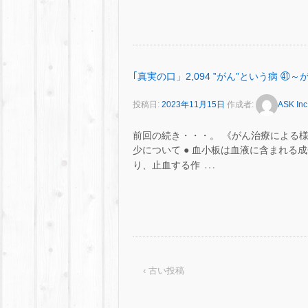
｢真実の口」2,094 ‟がん”という病
投稿日:
2023年11月15日
作成者:
ASK Inc
前回の続き・・・。 《がん治療による様
少について ● 血小板は血液に含まれ
…
り、止血する作
‹ 古い投稿