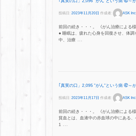
｢真実の口」2,096 ‟がん”という病 
投稿日:
2023年11月20日
作成者:
ASK Inc
前回の続き・・・。 《がん治療による様
● 睡眠は、疲れた心身を回復させ、体調
…
中、治療
｢真実の口」2,095 ‟がん”という病 
投稿日:
2023年11月17日
作成者:
ASK Inc
前回の続き・・・。 《がん治療による様
貧血とは、血液中の赤血球の中にある、ヘモ
…
1