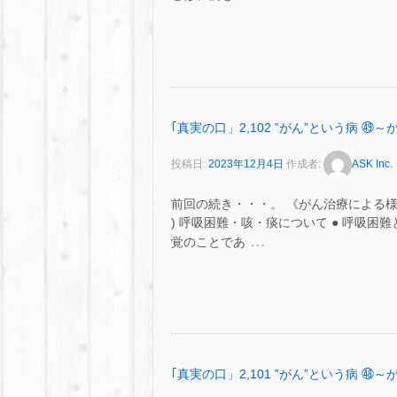
｢真実の口」2,102 ‟がん”という病
投稿日:
2023年12月4日
作成者:
ASK Inc.
前回の続き・・・。 《がん治療による
) 呼吸困難・咳・痰について ● 呼吸
…
覚のことであ
｢真実の口」2,101 ‟がん”という病