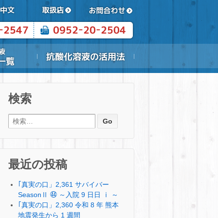
検索
検索:
最近の投稿
｢真実の口」2,361 サバイバー
SeasonⅡ ㊹ ～入院 9 日日 ⅰ ～
｢真実の口」2,360 令和 8 年 熊本
地震発生から 1 週間