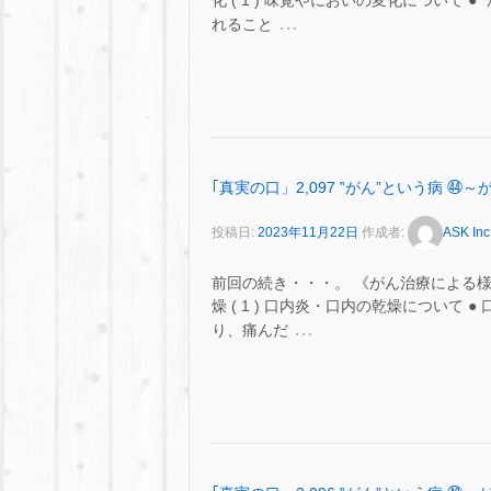
化 ( 1 ) 味覚やにおいの変化について
…
れること
｢真実の口」2,097 ‟がん”という病
投稿日:
2023年11月22日
作成者:
ASK Inc
前回の続き・・・。 《がん治療による様
燥 ( 1 ) 口内炎・口内の乾燥につい
…
り、痛んだ