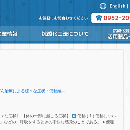
㊿～がん治療による様々な症状・便秘編～
様々な症状》 【体の一部に起こる症状】
便秘 ( 1 ) 便秘につい
さ」などの、呼吸をするときの不快な感覚のことである。 ● 便秘