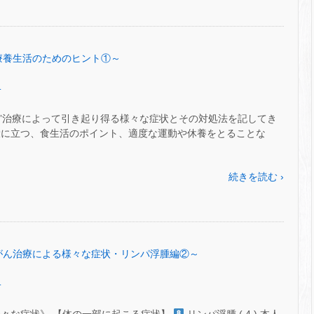
6～療養生活のためのヒント①～
.
がん”治療によって引き起り得る様々な症状とその対処法を記してき
役に立つ、食生活のポイント、適度な運動や休養をとることな
続きを読む ›
55～がん治療による様々な症状・リンパ浮腫編②～
.