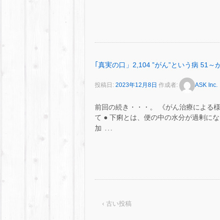
｢真実の口」2,104 ‟がん”という病 
投稿日:
2023年12月8日
作成者:
ASK Inc.
前回の続き・・・。 《がん治療による
て ● 下痢とは、便の中の水分が過剰になっ
…
加
‹ 古い投稿