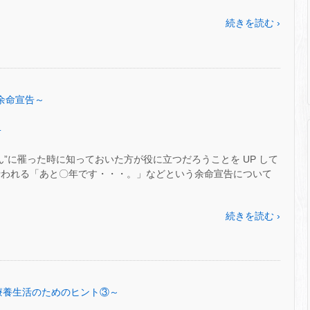
続きを読む ›
 ～余命宣告～
.
ん”に罹った時に知っておいた方が役に立つだろうことを UP して
行われる「あと〇年です・・・。」などという余命宣告について
続きを読む ›
8～療養生活のためのヒント③～