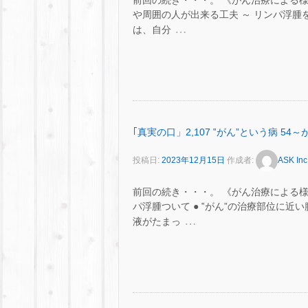
前回の続き・・・。 《がん治療による
や周囲の人が出来る工夫 ～ リンパ浮腫
…
は、自分
｢真実の口」2,107 ‟がん”という病 
投稿日:
2023年12月15日
作成者:
ASK Inc
前回の続き・・・。 《がん治療による
パ浮腫ついて ● ‟がん”の治療部位に
…
液がたまっ