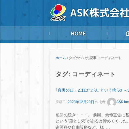
ホーム
›
タグのついた記事 コーディネート
タグ:
コーディネート
｢真実の口」2,113 ‟がん”という病 60 ～
投稿日:
2023年12月29日
作成者:
ASK Inc
前回の続き・・・。 前回、余命宣告に
という‟落とし穴”があると締めくくった。
…
進医療や自由診療など、様