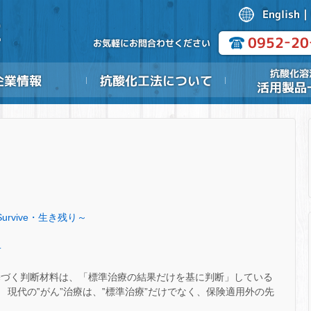
Survive・生き残り～
.
基づく判断材料は、「標準治療の結果だけを基に判断」している
 現代の‟がん”治療は、‟標準治療”だけでなく、保険適用外の先