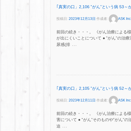
｢真実の口」2,106 ‟がん”という病 
投稿日:
2023年12月13日
作成者:
ASK Inc
前回の続き・・・。 《がん治療による
が出にくいことについて ● ‟がん”の
…
尿感(排
｢真実の口」2,105 ‟がん”という病 
投稿日:
2023年12月11日
作成者:
ASK Inc
前回の続き・・・。 《がん治療による
害について ● ‟がん”そのものや‟がん
…
迫