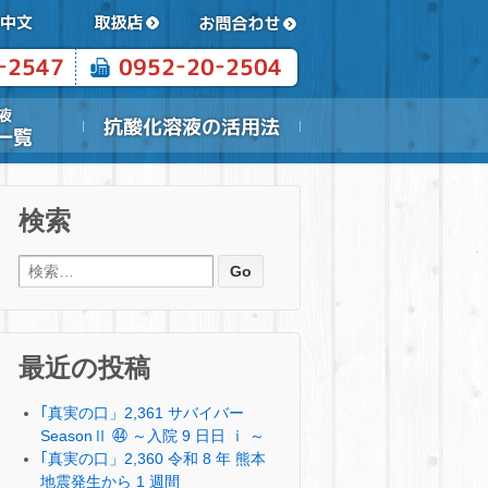
検索
検索:
最近の投稿
｢真実の口」2,361 サバイバー
SeasonⅡ ㊹ ～入院 9 日日 ⅰ ～
｢真実の口」2,360 令和 8 年 熊本
地震発生から 1 週間