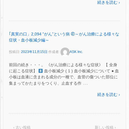
続きを読む ›
｢真実の口」2,094 ‟がん”という病 ㊶～がん治療による様々な
症状・血小板減少編～
投稿日:
2023年11月15日
作成者:
ASK Inc.
前回の続き・・・。 《がん治療による様々な症状》 【 全身
に起こる症状】
血小板減少 ( 1 ) 血小板減少について ● 血
小板は血液に含まれる成分の一種で、血管の傷ついた部位に
…
集まってかたまりをつくり、止血する作
続きを読む ›
‹ 古い投稿
新しい投稿 ›