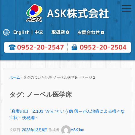
togg
navi
ホーム
›
タグのついた記事 ノーベル医学床
›
ページ 2
タグ:
ノーベル医学床
｢真実の口」2,103 ‟がん”という病 ㊿～がん治療による様々な
症状・便秘編～
投稿日:
2023年12月6日
作成者:
ASK Inc.