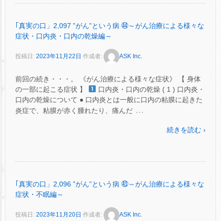
｢真実の口」2,097 ‟がん”という病 ㊹～がん治療による様々な
症状・口内炎・口内の乾燥編～
投稿日:
2023年11月22日
作成者:
ASK Inc.
前回の続き・・・。 《がん治療による様々な症状》 【 身体
の一部に起こる症状 】
口内炎・口内の乾燥 ( 1 ) 口内炎・
口内の乾燥について ● 口内炎とは一般に口内の粘膜に起きた
…
炎症で、粘膜が赤く腫れたり、痛んだ
続きを読む ›
｢真実の口」2,096 ‟がん”という病 ㊸～がん治療による様々な
症状・不眠編～
投稿日:
2023年11月20日
作成者:
ASK Inc.