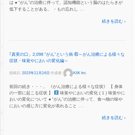
は ● ‟がん”の治療に伴って、認知機能という脳のはたらきが
…
低下することがある。 ・もの忘れし
続きを読む ›
｢真実の口」2,098 ‟がん”という病 ㊺～がん治療による様々な
症状・味覚やにおいの変化編～
投稿日:
2023年11月24日
作成者:
ASK Inc.
前回の続き・・・。 《がん治療による様々な症状》 【 身体
の一部に起こる症状 】
味覚やにおいの変化 ( 1 ) 味覚やに
おいの変化について ● ‟がん”の治療に伴って、食べ物の味や
…
においの感じ方に変化が表れること
続きを読む ›