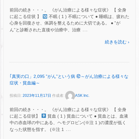
前回の続き・・・。 《がん治療による様々な症状》 【 全身
に起こる症状 】
不眠 ( 1 ) 不眠について ● 睡眠は、疲れた
心身を回復させ、体調を整えるために大切である。 ● ‟が
…
ん”と診断された直後や治療中、治療
続きを読む ›
｢真実の口」2,095 ‟がん”という病 ㊷～がん治療による様々な
症状・貧血編～
投稿日:
2023年11月17日
作成者:
ASK Inc.
前回の続き・・・。 《がん治療による様々な症状》 【 全身
に起こる症状】
貧血 ( 1 ) 貧血について ● 貧血とは、血液
中の赤血球の中にある、ヘモグロビン(※注 1 )の濃度が低く
…
なった状態を指す。 (※注 1