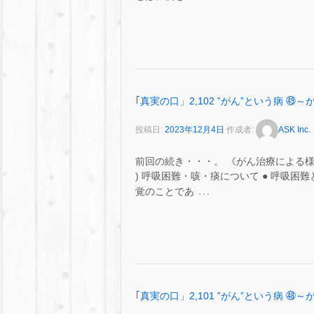
｢真実の口」2,102 ‟がん”という病
投稿日:
2023年12月4日
作成者:
ASK Inc.
前回の続き・・・。 《がん治療による
) 呼吸困難・咳・痰について ● 呼吸
…
覚のことであ
｢真実の口」2,101 ‟がん”という病