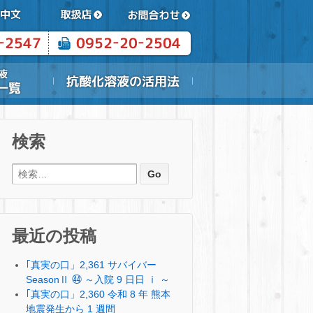
検索
検索:
最近の投稿
｢真実の口」2,361 サバイバー
SeasonⅡ ㊹ ～入院 9 日日 ⅰ ～
｢真実の口」2,360 令和 8 年 熊本
地震発生から 1 週間