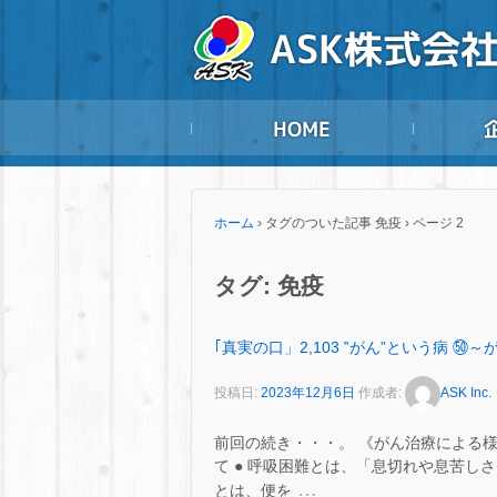
ホーム
›
タグのついた記事 免疫
›
ページ 2
タグ:
免疫
｢真実の口」2,103 ‟がん”という病 
投稿日:
2023年12月6日
作成者:
ASK Inc.
前回の続き・・・。 《がん治療による
て ● 呼吸困難とは、「息切れや息苦し
…
とは、便を