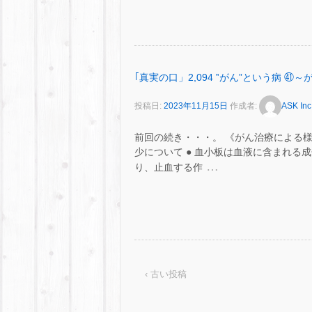
｢真実の口」2,094 ‟がん”という病
投稿日:
2023年11月15日
作成者:
ASK Inc
前回の続き・・・。 《がん治療による様
少について ● 血小板は血液に含まれ
…
り、止血する作
‹ 古い投稿