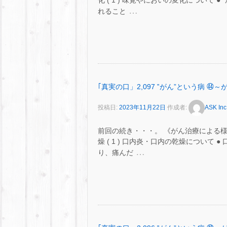
化 ( 1 ) 味覚やにおいの変化について
…
れること
｢真実の口」2,097 ‟がん”という病
投稿日:
2023年11月22日
作成者:
ASK Inc
前回の続き・・・。 《がん治療による様
燥 ( 1 ) 口内炎・口内の乾燥につい
…
り、痛んだ