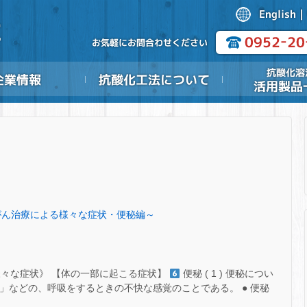
㊿～がん治療による様々な症状・便秘編～
様々な症状》 【体の一部に起こる症状】
便秘 ( 1 ) 便秘につい
さ」などの、呼吸をするときの不快な感覚のことである。 ● 便秘