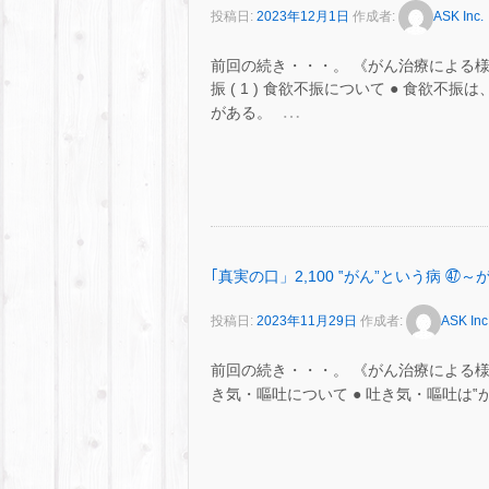
投稿日:
2023年12月1日
作成者:
ASK Inc.
前回の続き・・・。 《がん治療による
振 ( 1 ) 食欲不振について ● 食欲
…
がある。
｢真実の口」2,100 ‟がん”という病
投稿日:
2023年11月29日
作成者:
ASK Inc
前回の続き・・・。 《がん治療による
き気・嘔吐について ● 吐き気・嘔吐は‟がん