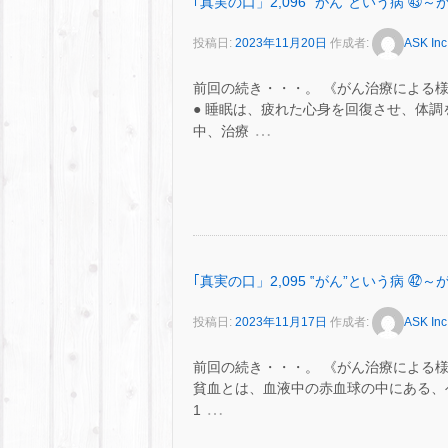
｢真実の口」2,096 ‟がん”という病 
投稿日:
2023年11月20日
作成者:
ASK Inc
前回の続き・・・。 《がん治療による様
● 睡眠は、疲れた心身を回復させ、体調
…
中、治療
｢真実の口」2,095 ‟がん”という病 
投稿日:
2023年11月17日
作成者:
ASK Inc
前回の続き・・・。 《がん治療による様
貧血とは、血液中の赤血球の中にある、ヘモ
…
1