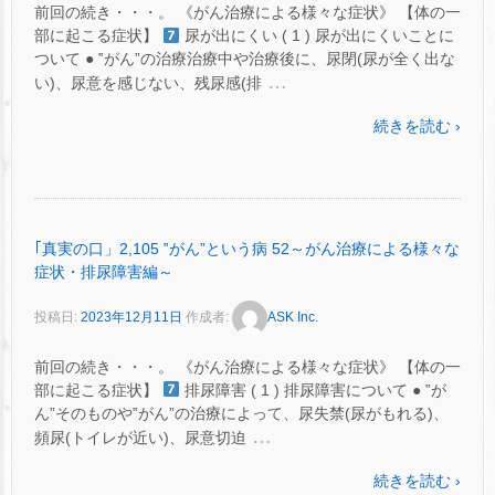
前回の続き・・・。 《がん治療による様々な症状》 【体の一
部に起こる症状】
尿が出にくい ( 1 ) 尿が出にくいことに
ついて ● ‟がん”の治療治療中や治療後に、尿閉(尿が全く出な
…
い)、尿意を感じない、残尿感(排
続きを読む ›
｢真実の口」2,105 ‟がん”という病 52～がん治療による様々な
症状・排尿障害編～
投稿日:
2023年12月11日
作成者:
ASK Inc.
前回の続き・・・。 《がん治療による様々な症状》 【体の一
部に起こる症状】
排尿障害 ( 1 ) 排尿障害について ● ‟が
ん”そのものや‟がん”の治療によって、尿失禁(尿がもれる)、
…
頻尿(トイレが近い)、尿意切迫
続きを読む ›