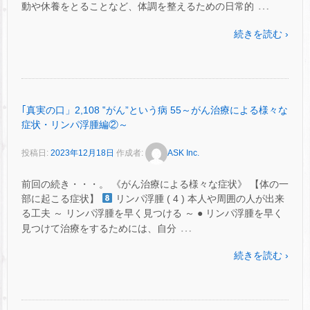
…
動や休養をとることなど、体調を整えるための日常的
続きを読む ›
｢真実の口」2,108 ‟がん”という病 55～がん治療による様々な
症状・リンパ浮腫編②～
投稿日:
2023年12月18日
作成者:
ASK Inc.
前回の続き・・・。 《がん治療による様々な症状》 【体の一
部に起こる症状】
リンパ浮腫 ( 4 ) 本人や周囲の人が出来
る工夫 ～ リンパ浮腫を早く見つける ～ ● リンパ浮腫を早く
…
見つけて治療をするためには、自分
続きを読む ›