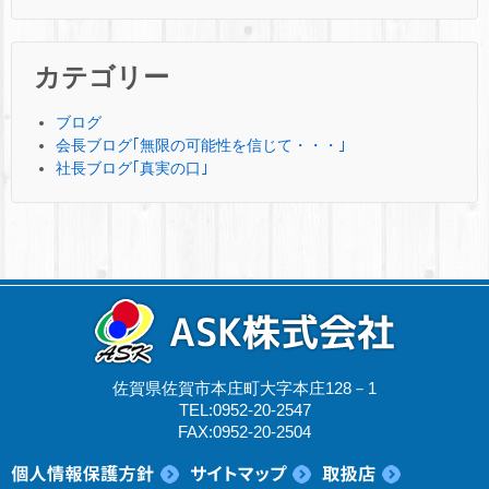
カテゴリー
ブログ
会長ブログ｢無限の可能性を信じて・・・｣
社長ブログ｢真実の口｣
佐賀県佐賀市本庄町大字本庄128－1
TEL:0952-20-2547
FAX:0952-20-2504