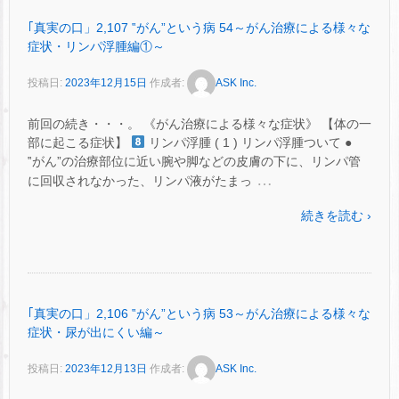
｢真実の口」2,107 ‟がん”という病 54～がん治療による様々な
症状・リンパ浮腫編①～
投稿日:
2023年12月15日
作成者:
ASK Inc.
前回の続き・・・。 《がん治療による様々な症状》 【体の一
部に起こる症状】
リンパ浮腫 ( 1 ) リンパ浮腫ついて ●
‟がん”の治療部位に近い腕や脚などの皮膚の下に、リンパ管
…
に回収されなかった、リンパ液がたまっ
続きを読む ›
｢真実の口」2,106 ‟がん”という病 53～がん治療による様々な
症状・尿が出にくい編～
投稿日:
2023年12月13日
作成者:
ASK Inc.