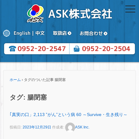
togg
navi
ホーム
›
タグのついた記事 腸閉塞
タグ:
腸閉塞
｢真実の口」2,113 ‟がん”という病 60 ～Survive・生き残り～
投稿日:
2023年12月29日
作成者:
ASK Inc.