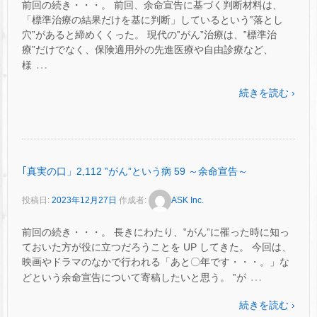
前回の続き・・・。 前回、余命宣告に基づく判断材料は、
「標準治療の結果だけを基に判断」しているという‟落とし
穴”があると締めくくった。 現代の‟がん”治療は、‟標準治
療”だけでなく、保険適用外の先進医療や自由診療など、
…
様
続きを読む ›
｢真実の口」2,112 ‟がん”という病 59 ～余命宣告～
投稿日:
2023年12月27日
作成者:
ASK Inc.
前回の続き・・・。 長きにわたり、‟がん”に罹った時に知っ
ておいた方が役に立つだろうことを UP してきた。 今回は、
映画やドラマのなかで行われる「あと〇年です・・・。」な
…
どという余命宣告について寄稿したいと思う。 ‟が
続きを読む ›