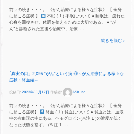
前回の続き・・・。 《がん治療による様々な症状》 【 全身
に起こる症状 】
不眠 ( 1 ) 不眠について ● 睡眠は、疲れた
心身を回復させ、体調を整えるために大切である。 ● ‟が
…
ん”と診断された直後や治療中、治療
続きを読む ›
｢真実の口」2,095 ‟がん”という病 ㊷～がん治療による様々な
症状・貧血編～
投稿日:
2023年11月17日
作成者:
ASK Inc.
前回の続き・・・。 《がん治療による様々な症状》 【 全身
に起こる症状】
貧血 ( 1 ) 貧血について ● 貧血とは、血液
中の赤血球の中にある、ヘモグロビン(※注 1 )の濃度が低く
…
なった状態を指す。 (※注 1