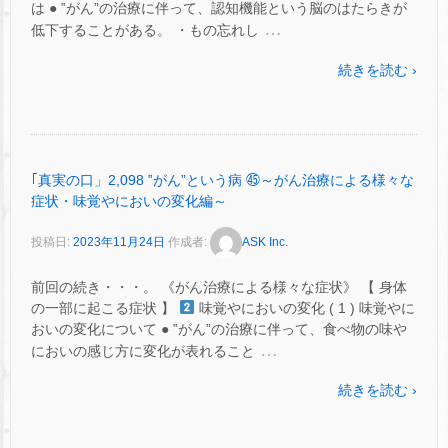
は ● ‟がん”の治療に伴って、認知機能という脳のはたらきが
…
低下することがある。 ・もの忘れし
続きを読む ›
｢真実の口」2,098 ‟がん”という病 ㊺～がん治療による様々な
症状・味覚やにおいの変化編～
投稿日:
2023年11月24日
作成者:
ASK Inc.
前回の続き・・・。 《がん治療による様々な症状》 【 身体
の一部に起こる症状 】
味覚やにおいの変化 ( 1 ) 味覚やに
おいの変化について ● ‟がん”の治療に伴って、食べ物の味や
…
においの感じ方に変化が表れること
続きを読む ›