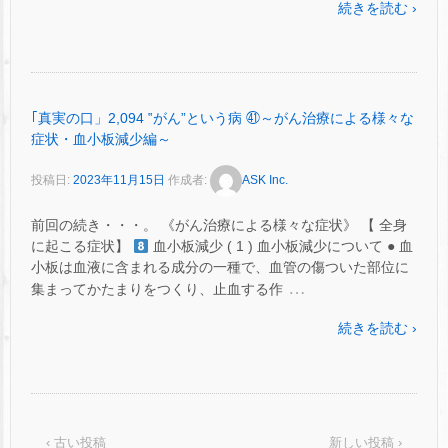
続きを読む ›
｢真実の口」2,094 ‟がん”という病 ㊶～がん治療による様々な
症状・血小板減少編～
投稿日:
2023年11月15日
作成者:
ASK Inc.
前回の続き・・・。 《がん治療による様々な症状》 【 全身
に起こる症状】
血小板減少 ( 1 ) 血小板減少について ● 血
小板は血液に含まれる成分の一種で、血管の傷ついた部位に
…
集まってかたまりをつくり、止血する作
続きを読む ›
‹ 古い投稿
新しい投稿 ›