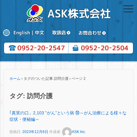
togg
navi
ホーム
›
タグのついた記事 訪問介護
›
ページ 2
タグ:
訪問介護
｢真実の口」2,103 ‟がん”という病 ㊿～がん治療による様々な
症状・便秘編～
投稿日:
2023年12月6日
作成者:
ASK Inc.