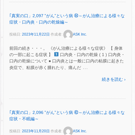
｢真実の口」2,097 ‟がん”という病 ㊹～がん治療による様々な
症状・口内炎・口内の乾燥編～
投稿日:
2023年11月22日
作成者:
ASK Inc.
前回の続き・・・。 《がん治療による様々な症状》 【 身体
の一部に起こる症状 】
口内炎・口内の乾燥 ( 1 ) 口内炎・
口内の乾燥について ● 口内炎とは一般に口内の粘膜に起きた
…
炎症で、粘膜が赤く腫れたり、痛んだ
続きを読む ›
｢真実の口」2,096 ‟がん”という病 ㊸～がん治療による様々な
症状・不眠編～
投稿日:
2023年11月20日
作成者:
ASK Inc.