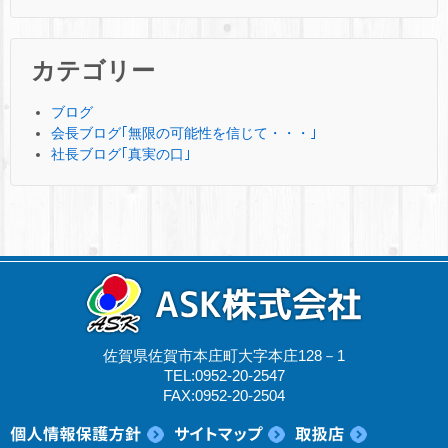
カテゴリー
ブログ
会長ブログ｢無限の可能性を信じて・・・｣
社長ブログ｢真実の口｣
佐賀県佐賀市本庄町大字本庄128－1
TEL:0952-20-2547
FAX:0952-20-2504