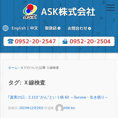
togg
navi
ホーム
›
タグのついた記事 Ｘ線検査
タグ:
Ｘ線検査
｢真実の口」2,113 ‟がん”という病 60 ～Survive・生き残り～
投稿日:
2023年12月29日
作成者:
ASK Inc.