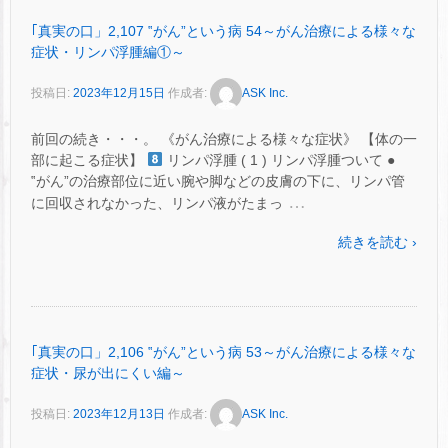
｢真実の口」2,107 ‟がん”という病 54～がん治療による様々な
症状・リンパ浮腫編①～
投稿日:
2023年12月15日
作成者:
ASK Inc.
前回の続き・・・。 《がん治療による様々な症状》 【体の一
部に起こる症状】
リンパ浮腫 ( 1 ) リンパ浮腫ついて ●
‟がん”の治療部位に近い腕や脚などの皮膚の下に、リンパ管
…
に回収されなかった、リンパ液がたまっ
続きを読む ›
｢真実の口」2,106 ‟がん”という病 53～がん治療による様々な
症状・尿が出にくい編～
投稿日:
2023年12月13日
作成者:
ASK Inc.