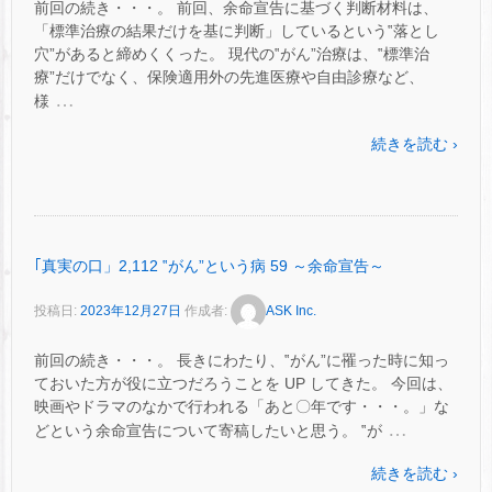
前回の続き・・・。 前回、余命宣告に基づく判断材料は、
「標準治療の結果だけを基に判断」しているという‟落とし
穴”があると締めくくった。 現代の‟がん”治療は、‟標準治
療”だけでなく、保険適用外の先進医療や自由診療など、
…
様
続きを読む ›
｢真実の口」2,112 ‟がん”という病 59 ～余命宣告～
投稿日:
2023年12月27日
作成者:
ASK Inc.
前回の続き・・・。 長きにわたり、‟がん”に罹った時に知っ
ておいた方が役に立つだろうことを UP してきた。 今回は、
映画やドラマのなかで行われる「あと〇年です・・・。」な
…
どという余命宣告について寄稿したいと思う。 ‟が
続きを読む ›