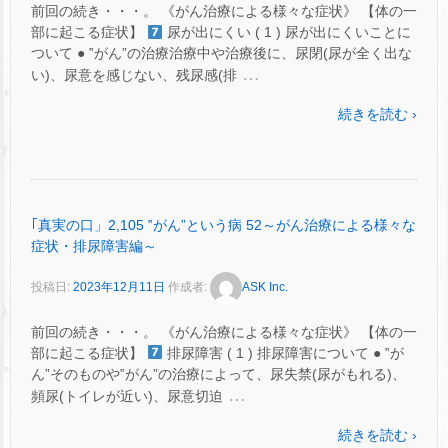
前回の続き・・・。 《がん治療による様々な症状》 【体の一
部に起こる症状】
尿が出にくい ( 1 ) 尿が出にくいことに
ついて ● ‟がん”の治療治療中や治療後に、尿閉(尿が全く出な
…
い)、尿意を感じない、残尿感(排
続きを読む ›
｢真実の口」2,105 ‟がん”という病 52～がん治療による様々な
症状・排尿障害編～
投稿日:
2023年12月11日
作成者:
ASK Inc.
前回の続き・・・。 《がん治療による様々な症状》 【体の一
部に起こる症状】
排尿障害 ( 1 ) 排尿障害について ● ‟が
ん”そのものや‟がん”の治療によって、尿失禁(尿がもれる)、
…
頻尿(トイレが近い)、尿意切迫
続きを読む ›