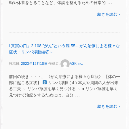
…
動や休養をとることなど、体調を整えるための日常的
続きを読む ›
｢真実の口」2,108 ‟がん”という病 55～がん治療による様々な
症状・リンパ浮腫編②～
投稿日:
2023年12月18日
作成者:
ASK Inc.
前回の続き・・・。 《がん治療による様々な症状》 【体の一
部に起こる症状】
リンパ浮腫 ( 4 ) 本人や周囲の人が出来
る工夫 ～ リンパ浮腫を早く見つける ～ ● リンパ浮腫を早く
…
見つけて治療をするためには、自分
続きを読む ›