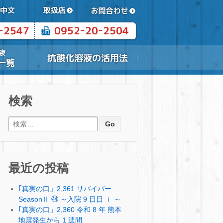
検索
検索:
最近の投稿
｢真実の口」2,361 サバイバー
SeasonⅡ ㊹ ～入院 9 日日 ⅰ ～
｢真実の口」2,360 令和 8 年 熊本
地震発生から 1 週間