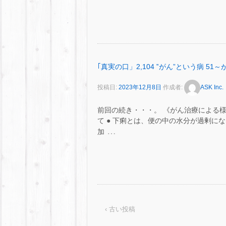
｢真実の口」2,104 ‟がん”という病 
投稿日:
2023年12月8日
作成者:
ASK Inc.
前回の続き・・・。 《がん治療による
て ● 下痢とは、便の中の水分が過剰になっ
…
加
‹ 古い投稿