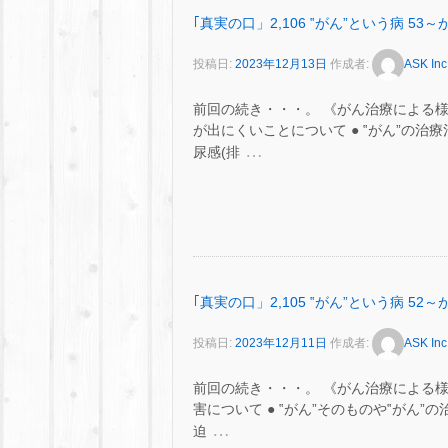
｢真実の口」2,106 ‟がん”という病 
投稿日:
2023年12月13日
作成者:
ASK Inc
前回の続き・・・。 《がん治療による
が出にくいことについて ● ‟がん”の
…
尿感(排
｢真実の口」2,105 ‟がん”という病 
投稿日:
2023年12月11日
作成者:
ASK Inc
前回の続き・・・。 《がん治療による
害について ● ‟がん”そのものや‟がん
…
迫