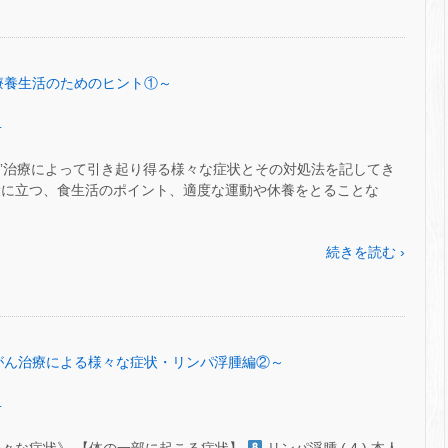
6～療養生活のためのヒント①～
.
がん”治療によって引き起り得る様々な症状とその対処法を記してき
役に立つ、食生活のポイント、適度な運動や休養をとることな
続きを読む ›
55～がん治療による様々な症状・リンパ浮腫編②～
.