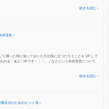
続きを読む ›
 ～余命宣告～
.
ん”に罹った時に知っておいた方が役に立つだろうことを UP して
行われる「あと〇年です・・・。」などという余命宣告について
続きを読む ›
8～療養生活のためのヒント③～