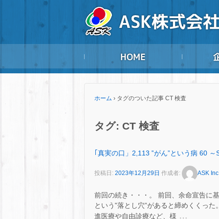
ホーム
›
タグのついた記事 CT 検査
タグ:
CT 検査
｢真実の口」2,113 ‟がん”という病 60 ～
投稿日:
2023年12月29日
作成者:
ASK Inc
前回の続き・・・。 前回、余命宣告に
という‟落とし穴”があると締めくくった。
…
進医療や自由診療など、様