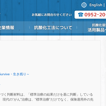
Survive・生き残り～
.
基づく判断材料は、「標準治療の結果だけを基に判断」している
 現代の‟がん”治療は、‟標準治療”だけでなく、保険適用外の先