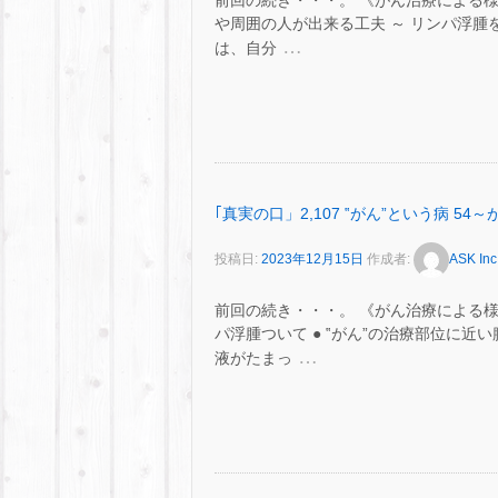
前回の続き・・・。 《がん治療による
や周囲の人が出来る工夫 ～ リンパ浮腫
…
は、自分
｢真実の口」2,107 ‟がん”という病 
投稿日:
2023年12月15日
作成者:
ASK Inc
前回の続き・・・。 《がん治療による
パ浮腫ついて ● ‟がん”の治療部位に
…
液がたまっ