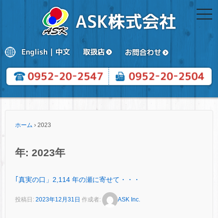
togg
navi
ホーム
›
2023
年:
2023年
｢真実の口」2,114 年の瀬に寄せて・・・
投稿日:
2023年12月31日
作成者:
ASK Inc.