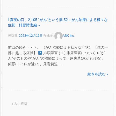
｢真実の口」2,105 ‟がん”という病 52～がん治療による様々な
症状・排尿障害編～
投稿日:
2023年12月11日
作成者:
ASK Inc.
前回の続き・・・。 《がん治療による様々な症状》 【体の一
部に起こる症状】
排尿障害 ( 1 ) 排尿障害について ● ‟が
ん”そのものや‟がん”の治療によって、尿失禁(尿がもれる)、
…
頻尿(トイレが近い)、尿意切迫
続きを読む ›
‹ 古い投稿