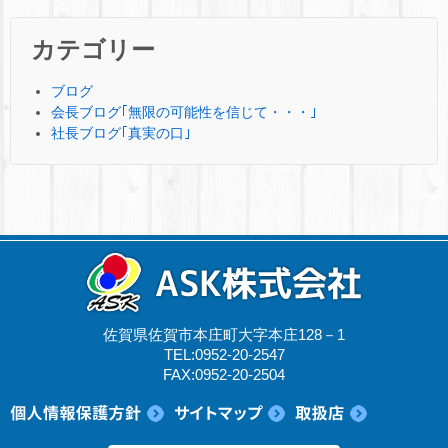
カテゴリー
ブログ
会長ブログ｢無限の可能性を信じて・・・｣
社長ブログ｢真実の口｣
佐賀県佐賀市本庄町大字本庄128－1
TEL:0952-20-2547
FAX:0952-20-2504