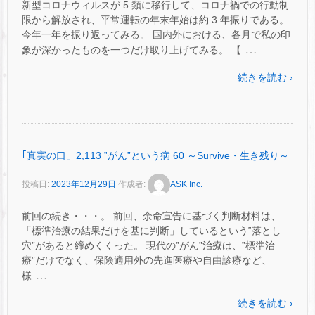
新型コロナウィルスが 5 類に移行して、コロナ禍での行動制
限から解放され、平常運転の年末年始は約 3 年振りである。
今年一年を振り返ってみる。 国内外における、各月で私の印
…
象が深かったものを一つだけ取り上げてみる。 【
続きを読む ›
｢真実の口」2,113 ‟がん”という病 60 ～Survive・生き残り～
投稿日:
2023年12月29日
作成者:
ASK Inc.
前回の続き・・・。 前回、余命宣告に基づく判断材料は、
「標準治療の結果だけを基に判断」しているという‟落とし
穴”があると締めくくった。 現代の‟がん”治療は、‟標準治
療”だけでなく、保険適用外の先進医療や自由診療など、
…
様
続きを読む ›