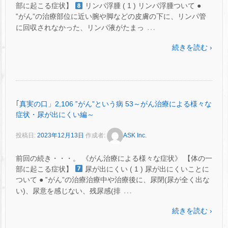
部に起こる症状】
リンパ浮腫 ( 1 ) リンパ浮腫ついて ●
‟がん”の治療部位に近い腕や脚などの皮膚の下に、リンパ管
…
に回収されなかった、リンパ液がたまっ
続きを読む ›
｢真実の口」2,106 ‟がん”という病 53～がん治療による様々な
症状・尿が出にくい編～
投稿日:
2023年12月13日
作成者:
ASK Inc.
前回の続き・・・。 《がん治療による様々な症状》 【体の一
部に起こる症状】
尿が出にくい ( 1 ) 尿が出にくいことに
ついて ● ‟がん”の治療治療中や治療後に、尿閉(尿が全く出な
…
い)、尿意を感じない、残尿感(排
続きを読む ›