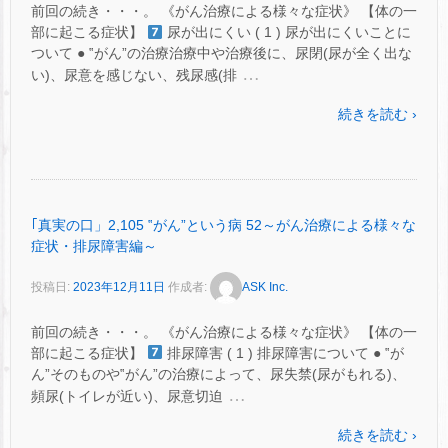
前回の続き・・・。 《がん治療による様々な症状》 【体の一
部に起こる症状】
尿が出にくい ( 1 ) 尿が出にくいことに
ついて ● ‟がん”の治療治療中や治療後に、尿閉(尿が全く出な
…
い)、尿意を感じない、残尿感(排
続きを読む ›
｢真実の口」2,105 ‟がん”という病 52～がん治療による様々な
症状・排尿障害編～
投稿日:
2023年12月11日
作成者:
ASK Inc.
前回の続き・・・。 《がん治療による様々な症状》 【体の一
部に起こる症状】
排尿障害 ( 1 ) 排尿障害について ● ‟が
ん”そのものや‟がん”の治療によって、尿失禁(尿がもれる)、
…
頻尿(トイレが近い)、尿意切迫
続きを読む ›