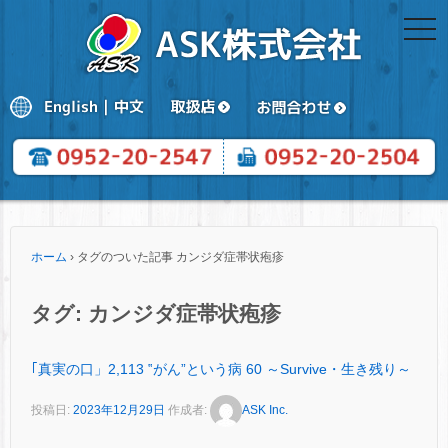
togg
navi
ホーム
›
タグのついた記事 カンジダ症帯状疱疹
タグ:
カンジダ症帯状疱疹
｢真実の口」2,113 ‟がん”という病 60 ～Survive・生き残り～
投稿日:
2023年12月29日
作成者:
ASK Inc.