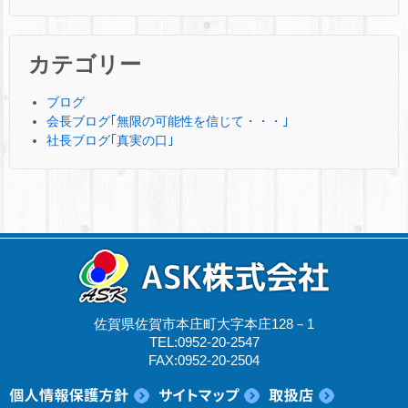
カテゴリー
ブログ
会長ブログ｢無限の可能性を信じて・・・｣
社長ブログ｢真実の口｣
佐賀県佐賀市本庄町大字本庄128－1
TEL:0952-20-2547
FAX:0952-20-2504