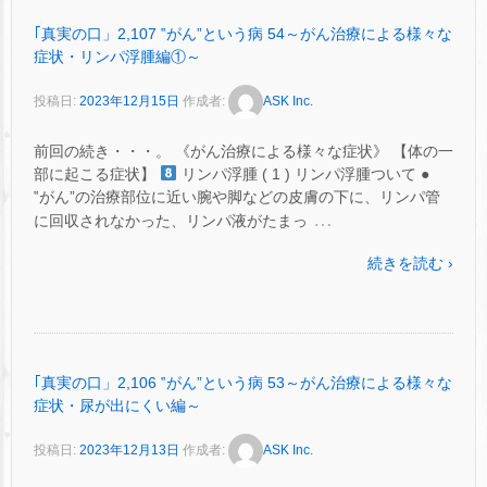
｢真実の口」2,107 ‟がん”という病 54～がん治療による様々な
症状・リンパ浮腫編①～
投稿日:
2023年12月15日
作成者:
ASK Inc.
前回の続き・・・。 《がん治療による様々な症状》 【体の一
部に起こる症状】
リンパ浮腫 ( 1 ) リンパ浮腫ついて ●
‟がん”の治療部位に近い腕や脚などの皮膚の下に、リンパ管
…
に回収されなかった、リンパ液がたまっ
続きを読む ›
｢真実の口」2,106 ‟がん”という病 53～がん治療による様々な
症状・尿が出にくい編～
投稿日:
2023年12月13日
作成者:
ASK Inc.