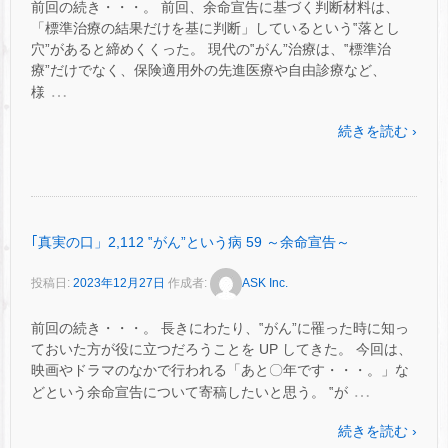
前回の続き・・・。 前回、余命宣告に基づく判断材料は、
「標準治療の結果だけを基に判断」しているという‟落とし
穴”があると締めくくった。 現代の‟がん”治療は、‟標準治
療”だけでなく、保険適用外の先進医療や自由診療など、
…
様
続きを読む ›
｢真実の口」2,112 ‟がん”という病 59 ～余命宣告～
投稿日:
2023年12月27日
作成者:
ASK Inc.
前回の続き・・・。 長きにわたり、‟がん”に罹った時に知っ
ておいた方が役に立つだろうことを UP してきた。 今回は、
映画やドラマのなかで行われる「あと〇年です・・・。」な
…
どという余命宣告について寄稿したいと思う。 ‟が
続きを読む ›