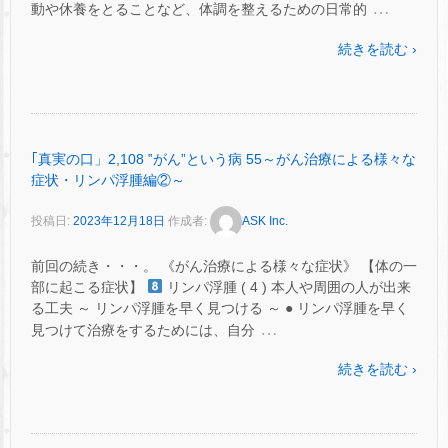
…
動や休養をとることなど、体調を整えるための日常的
続きを読む ›
｢真実の口」2,108 ‟がん”という病 55～がん治療による様々な
症状・リンパ浮腫編②～
投稿日:
2023年12月18日
作成者:
ASK Inc.
前回の続き・・・。 《がん治療による様々な症状》 【体の一
部に起こる症状】
リンパ浮腫 ( 4 ) 本人や周囲の人が出来
る工夫 ～ リンパ浮腫を早く見つける ～ ● リンパ浮腫を早く
…
見つけて治療をするためには、自分
続きを読む ›