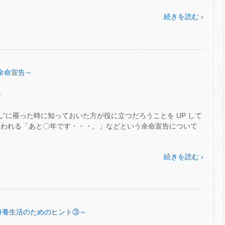
続きを読む ›
 ～余命宣告～
.
ん”に罹った時に知っておいた方が役に立つだろうことを UP して
行われる「あと〇年です・・・。」などという余命宣告について
続きを読む ›
8～療養生活のためのヒント③～