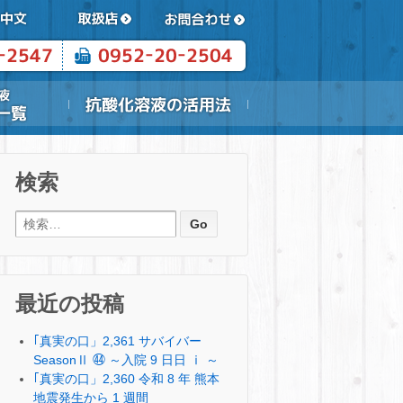
検索
検索:
最近の投稿
｢真実の口」2,361 サバイバー
SeasonⅡ ㊹ ～入院 9 日日 ⅰ ～
｢真実の口」2,360 令和 8 年 熊本
地震発生から 1 週間