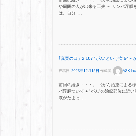
前回の続き・・・。 《がん治療による
や周囲の人が出来る工夫 ～ リンパ浮腫
…
は、自分
｢真実の口」2,107 ‟がん”という病 
投稿日:
2023年12月15日
作成者:
ASK Inc
前回の続き・・・。 《がん治療による
パ浮腫ついて ● ‟がん”の治療部位に
…
液がたまっ