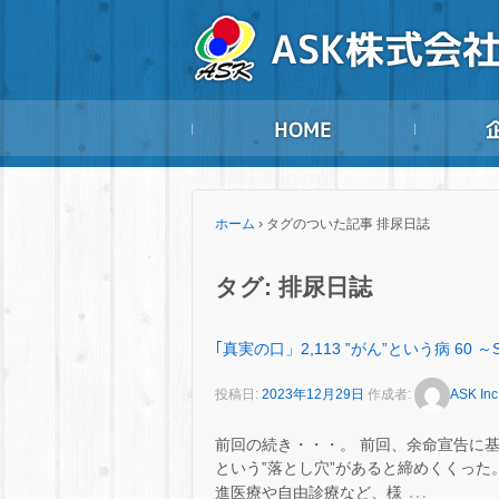
ホーム
›
タグのついた記事 排尿日誌
タグ:
排尿日誌
｢真実の口」2,113 ‟がん”という病 60 ～
投稿日:
2023年12月29日
作成者:
ASK Inc
前回の続き・・・。 前回、余命宣告に
という‟落とし穴”があると締めくくった。
…
進医療や自由診療など、様