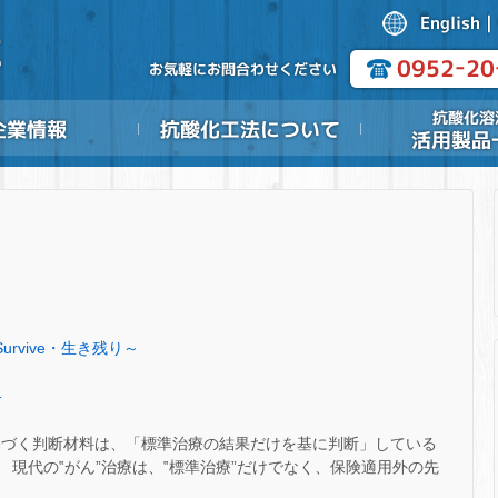
Survive・生き残り～
.
基づく判断材料は、「標準治療の結果だけを基に判断」している
 現代の‟がん”治療は、‟標準治療”だけでなく、保険適用外の先