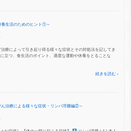
6～療養生活のためのヒント①～
.
がん”治療によって引き起り得る様々な症状とその対処法を記してき
役に立つ、食生活のポイント、適度な運動や休養をとることな
続きを読む ›
55～がん治療による様々な症状・リンパ浮腫編②～
.