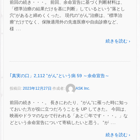
前回の続き・・・。 前回、余命宣告に基づく判断材料は、
「標準治療の結果だけを基に判断」しているという‟落とし
穴”があると締めくくった。 現代の‟がん”治療は、‟標準治
療”だけでなく、保険適用外の先進医療や自由診療など、
…
様
続きを読む ›
｢真実の口」2,112 ‟がん”という病 59 ～余命宣告～
投稿日:
2023年12月27日
作成者:
ASK Inc.
前回の続き・・・。 長きにわたり、‟がん”に罹った時に知っ
ておいた方が役に立つだろうことを UP してきた。 今回は、
映画やドラマのなかで行われる「あと〇年です・・・。」な
…
どという余命宣告について寄稿したいと思う。 ‟が
続きを読む ›