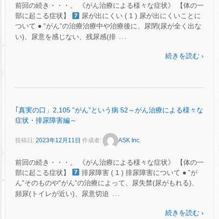
前回の続き・・・。 《がん治療による様々な症状》 【体の一
部に起こる症状】
尿が出にくい ( 1 ) 尿が出にくいことに
ついて ● ‟がん”の治療治療中や治療後に、尿閉(尿が全く出な
…
い)、尿意を感じない、残尿感(排
続きを読む ›
｢真実の口」2,105 ‟がん”という病 52～がん治療による様々な
症状・排尿障害編～
投稿日:
2023年12月11日
作成者:
ASK Inc.
前回の続き・・・。 《がん治療による様々な症状》 【体の一
部に起こる症状】
排尿障害 ( 1 ) 排尿障害について ● ‟が
ん”そのものや‟がん”の治療によって、尿失禁(尿がもれる)、
…
頻尿(トイレが近い)、尿意切迫
続きを読む ›