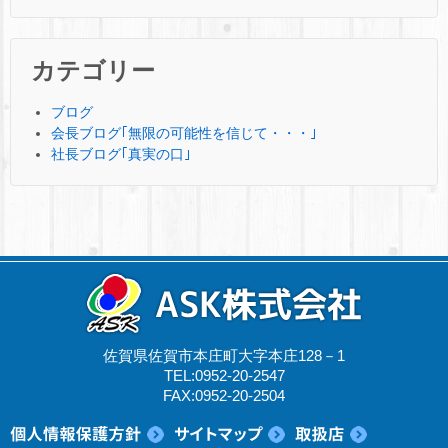
カテゴリー
ブログ
会長ブログ｢無限の可能性を信じて・・・｣
社長ブログ｢真実の口｣
佐賀県佐賀市本庄町大字本庄128－1
TEL:0952-20-2547
FAX:0952-20-2504