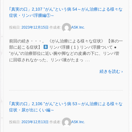
｢真実の口」2,107 ‟がん”という病 54～がん治療による様々な
症状・リンパ浮腫編①～
投稿日:
2023年12月15日
作成者:
ASK Inc.
前回の続き・・・。 《がん治療による様々な症状》 【体の一
部に起こる症状】
リンパ浮腫 ( 1 ) リンパ浮腫ついて ●
‟がん”の治療部位に近い腕や脚などの皮膚の下に、リンパ管
…
に回収されなかった、リンパ液がたまっ
続きを読む ›
｢真実の口」2,106 ‟がん”という病 53～がん治療による様々な
症状・尿が出にくい編～
投稿日:
2023年12月13日
作成者:
ASK Inc.