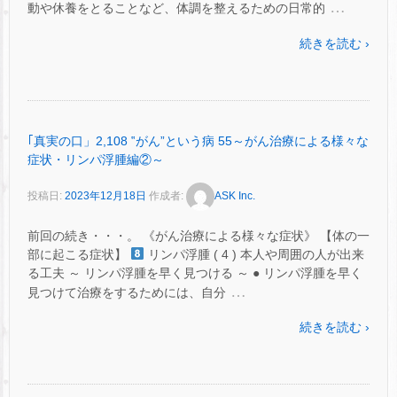
…
動や休養をとることなど、体調を整えるための日常的
続きを読む ›
｢真実の口」2,108 ‟がん”という病 55～がん治療による様々な
症状・リンパ浮腫編②～
投稿日:
2023年12月18日
作成者:
ASK Inc.
前回の続き・・・。 《がん治療による様々な症状》 【体の一
部に起こる症状】
リンパ浮腫 ( 4 ) 本人や周囲の人が出来
る工夫 ～ リンパ浮腫を早く見つける ～ ● リンパ浮腫を早く
…
見つけて治療をするためには、自分
続きを読む ›