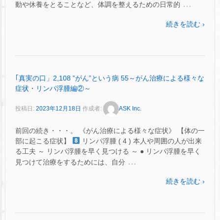
…
動や休養をとることなど、体調を整えるための日常的
続きを読む ›
｢真実の口」2,108 ‟がん”という病 55～がん治療による様々な
症状・リンパ浮腫編②～
投稿日:
2023年12月18日
作成者:
ASK Inc.
前回の続き・・・。 《がん治療による様々な症状》 【体の一
部に起こる症状】
リンパ浮腫 ( 4 ) 本人や周囲の人が出来
る工夫 ～ リンパ浮腫を早く見つける ～ ● リンパ浮腫を早く
…
見つけて治療をするためには、自分
続きを読む ›