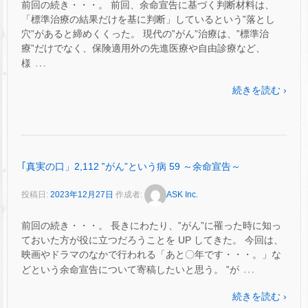
前回の続き・・・。 前回、余命宣告に基づく判断材料は、
「標準治療の結果だけを基に判断」しているという‟落とし
穴”があると締めくくった。 現代の‟がん”治療は、‟標準治
療”だけでなく、保険適用外の先進医療や自由診療など、
…
様
続きを読む ›
｢真実の口」2,112 ‟がん”という病 59 ～余命宣告～
投稿日:
2023年12月27日
作成者:
ASK Inc.
前回の続き・・・。 長きにわたり、‟がん”に罹った時に知っ
ておいた方が役に立つだろうことを UP してきた。 今回は、
映画やドラマのなかで行われる「あと〇年です・・・。」な
…
どという余命宣告について寄稿したいと思う。 ‟が
続きを読む ›