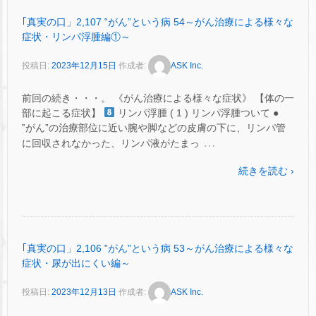
｢真実の口」2,107 ‟がん”という病 54～がん治療による様々な
症状・リンパ浮腫編①～
投稿日:
2023年12月15日
作成者:
ASK Inc.
前回の続き・・・。 《がん治療による様々な症状》 【体の一
部に起こる症状】
リンパ浮腫 ( 1 ) リンパ浮腫ついて ●
‟がん”の治療部位に近い腕や脚などの皮膚の下に、リンパ管
…
に回収されなかった、リンパ液がたまっ
続きを読む ›
｢真実の口」2,106 ‟がん”という病 53～がん治療による様々な
症状・尿が出にくい編～
投稿日:
2023年12月13日
作成者:
ASK Inc.