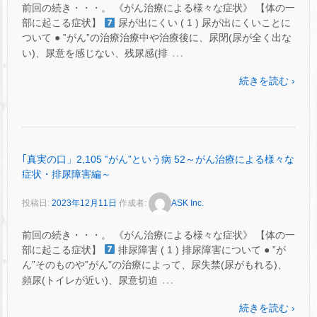
前回の続き・・・。 《がん治療による様々な症状》 【体の一
部に起こる症状】
尿が出にくい ( 1 ) 尿が出にくいことに
ついて ● ‟がん”の治療治療中や治療後に、尿閉(尿が全く出な
…
い)、尿意を感じない、残尿感(排
続きを読む ›
｢真実の口」2,105 ‟がん”という病 52～がん治療による様々な
症状・排尿障害編～
投稿日:
2023年12月11日
作成者:
ASK Inc.
前回の続き・・・。 《がん治療による様々な症状》 【体の一
部に起こる症状】
排尿障害 ( 1 ) 排尿障害について ● ‟が
ん”そのものや‟がん”の治療によって、尿失禁(尿がもれる)、
…
頻尿(トイレが近い)、尿意切迫
続きを読む ›