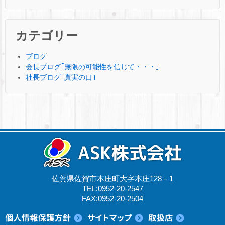
カテゴリー
ブログ
会長ブログ｢無限の可能性を信じて・・・｣
社長ブログ｢真実の口｣
佐賀県佐賀市本庄町大字本庄128－1
TEL:0952-20-2547
FAX:0952-20-2504