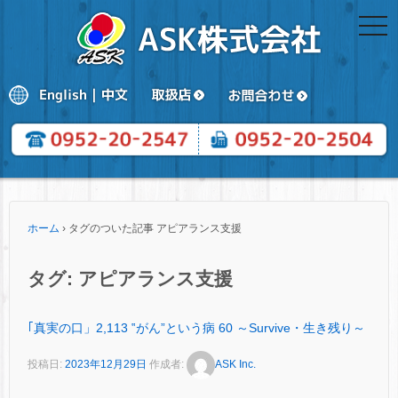
togg
navi
ホーム
›
タグのついた記事 アピアランス支援
タグ:
アピアランス支援
｢真実の口」2,113 ‟がん”という病 60 ～Survive・生き残り～
投稿日:
2023年12月29日
作成者:
ASK Inc.