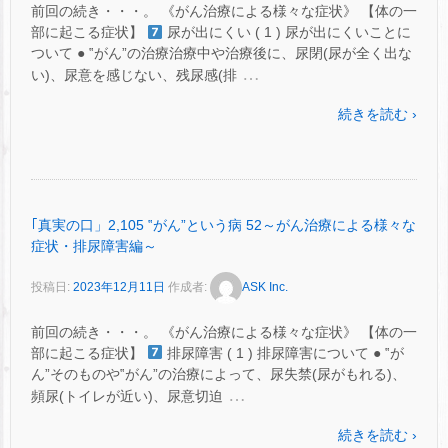
前回の続き・・・。 《がん治療による様々な症状》 【体の一
部に起こる症状】
尿が出にくい ( 1 ) 尿が出にくいことに
ついて ● ‟がん”の治療治療中や治療後に、尿閉(尿が全く出な
…
い)、尿意を感じない、残尿感(排
続きを読む ›
｢真実の口」2,105 ‟がん”という病 52～がん治療による様々な
症状・排尿障害編～
投稿日:
2023年12月11日
作成者:
ASK Inc.
前回の続き・・・。 《がん治療による様々な症状》 【体の一
部に起こる症状】
排尿障害 ( 1 ) 排尿障害について ● ‟が
ん”そのものや‟がん”の治療によって、尿失禁(尿がもれる)、
…
頻尿(トイレが近い)、尿意切迫
続きを読む ›