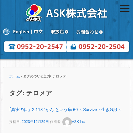
togg
navi
ホーム
›
タグのついた記事 テロメア
タグ:
テロメア
｢真実の口」2,113 ‟がん”という病 60 ～Survive・生き残り～
投稿日:
2023年12月29日
作成者:
ASK Inc.