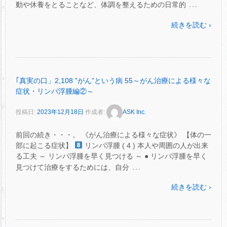
…
動や休養をとることなど、体調を整えるための日常的
続きを読む ›
｢真実の口」2,108 ‟がん”という病 55～がん治療による様々な
症状・リンパ浮腫編②～
投稿日:
2023年12月18日
作成者:
ASK Inc.
前回の続き・・・。 《がん治療による様々な症状》 【体の一
部に起こる症状】
リンパ浮腫 ( 4 ) 本人や周囲の人が出来
る工夫 ～ リンパ浮腫を早く見つける ～ ● リンパ浮腫を早く
…
見つけて治療をするためには、自分
続きを読む ›