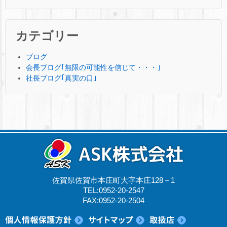
カテゴリー
ブログ
会長ブログ｢無限の可能性を信じて・・・｣
社長ブログ｢真実の口｣
佐賀県佐賀市本庄町大字本庄128－1
TEL:0952-20-2547
FAX:0952-20-2504