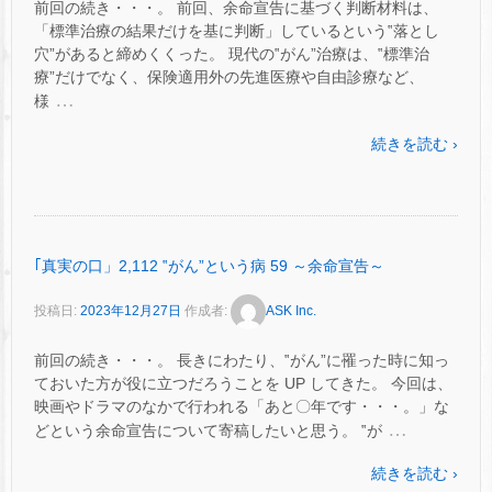
前回の続き・・・。 前回、余命宣告に基づく判断材料は、
「標準治療の結果だけを基に判断」しているという‟落とし
穴”があると締めくくった。 現代の‟がん”治療は、‟標準治
療”だけでなく、保険適用外の先進医療や自由診療など、
…
様
続きを読む ›
｢真実の口」2,112 ‟がん”という病 59 ～余命宣告～
投稿日:
2023年12月27日
作成者:
ASK Inc.
前回の続き・・・。 長きにわたり、‟がん”に罹った時に知っ
ておいた方が役に立つだろうことを UP してきた。 今回は、
映画やドラマのなかで行われる「あと〇年です・・・。」な
…
どという余命宣告について寄稿したいと思う。 ‟が
続きを読む ›