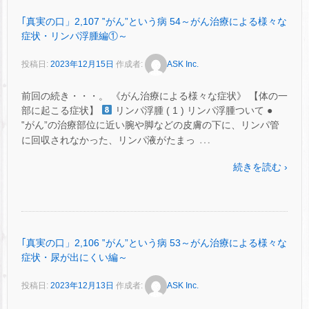
｢真実の口」2,107 ‟がん”という病 54～がん治療による様々な
症状・リンパ浮腫編①～
投稿日:
2023年12月15日
作成者:
ASK Inc.
前回の続き・・・。 《がん治療による様々な症状》 【体の一
部に起こる症状】
リンパ浮腫 ( 1 ) リンパ浮腫ついて ●
‟がん”の治療部位に近い腕や脚などの皮膚の下に、リンパ管
…
に回収されなかった、リンパ液がたまっ
続きを読む ›
｢真実の口」2,106 ‟がん”という病 53～がん治療による様々な
症状・尿が出にくい編～
投稿日:
2023年12月13日
作成者:
ASK Inc.