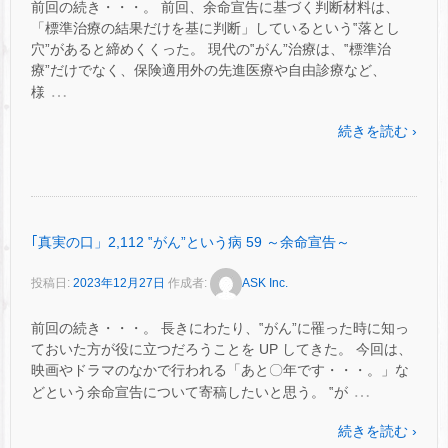
前回の続き・・・。 前回、余命宣告に基づく判断材料は、
「標準治療の結果だけを基に判断」しているという‟落とし
穴”があると締めくくった。 現代の‟がん”治療は、‟標準治
療”だけでなく、保険適用外の先進医療や自由診療など、
…
様
続きを読む ›
｢真実の口」2,112 ‟がん”という病 59 ～余命宣告～
投稿日:
2023年12月27日
作成者:
ASK Inc.
前回の続き・・・。 長きにわたり、‟がん”に罹った時に知っ
ておいた方が役に立つだろうことを UP してきた。 今回は、
映画やドラマのなかで行われる「あと〇年です・・・。」な
…
どという余命宣告について寄稿したいと思う。 ‟が
続きを読む ›