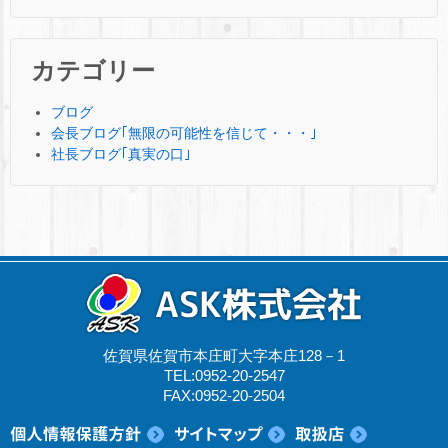
カテゴリー
ブログ
会長ブログ｢無限の可能性を信じて・・・｣
社長ブログ｢真実の口｣
佐賀県佐賀市本庄町大字本庄128－1
TEL:0952-20-2547
FAX:0952-20-2504