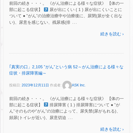
前回の続き・・・。 《がん治療による様々な症状》 【体の一
部に起こる症状】
尿が出にくい ( 1 ) 尿が出にくいことに
ついて ● ‟がん”の治療治療中や治療後に、尿閉(尿が全く出な
…
い)、尿意を感じない、残尿感(排
続きを読む ›
｢真実の口」2,105 ‟がん”という病 52～がん治療による様々な
症状・排尿障害編～
投稿日:
2023年12月11日
作成者:
ASK Inc.
前回の続き・・・。 《がん治療による様々な症状》 【体の一
部に起こる症状】
排尿障害 ( 1 ) 排尿障害について ● ‟が
ん”そのものや‟がん”の治療によって、尿失禁(尿がもれる)、
…
頻尿(トイレが近い)、尿意切迫
続きを読む ›