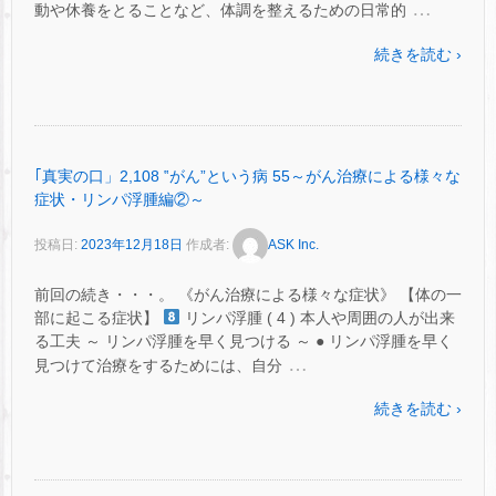
…
動や休養をとることなど、体調を整えるための日常的
続きを読む ›
｢真実の口」2,108 ‟がん”という病 55～がん治療による様々な
症状・リンパ浮腫編②～
投稿日:
2023年12月18日
作成者:
ASK Inc.
前回の続き・・・。 《がん治療による様々な症状》 【体の一
部に起こる症状】
リンパ浮腫 ( 4 ) 本人や周囲の人が出来
る工夫 ～ リンパ浮腫を早く見つける ～ ● リンパ浮腫を早く
…
見つけて治療をするためには、自分
続きを読む ›