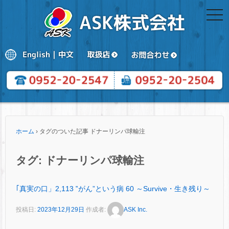
togg
navi
ホーム
›
タグのついた記事 ドナーリンパ球輸注
タグ:
ドナーリンパ球輸注
｢真実の口」2,113 ‟がん”という病 60 ～Survive・生き残り～
投稿日:
2023年12月29日
作成者:
ASK Inc.