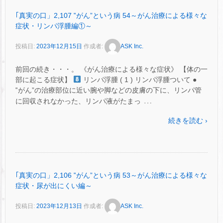
｢真実の口」2,107 ‟がん”という病 54～がん治療による様々な
症状・リンパ浮腫編①～
投稿日:
2023年12月15日
作成者:
ASK Inc.
前回の続き・・・。 《がん治療による様々な症状》 【体の一
部に起こる症状】
リンパ浮腫 ( 1 ) リンパ浮腫ついて ●
‟がん”の治療部位に近い腕や脚などの皮膚の下に、リンパ管
…
に回収されなかった、リンパ液がたまっ
続きを読む ›
｢真実の口」2,106 ‟がん”という病 53～がん治療による様々な
症状・尿が出にくい編～
投稿日:
2023年12月13日
作成者:
ASK Inc.