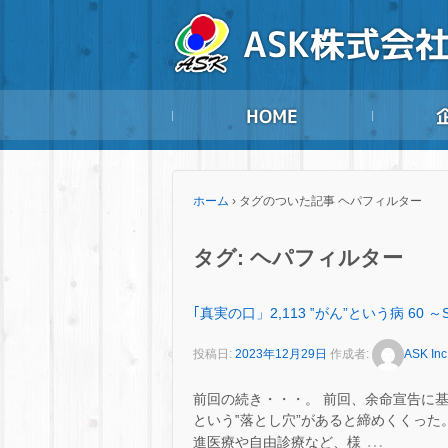
ホーム
›
タグのついた記事 ヘパフィルター
タグ:
ヘパフィルター
｢真実の口」2,113 ‟がん”という病 60 ～
投稿日:
2023年12月29日
作成者:
ASK Inc
前回の続き・・・。 前回、余命宣告に
という‟落とし穴”があると締めくくった。
…
進医療や自由診療など、様