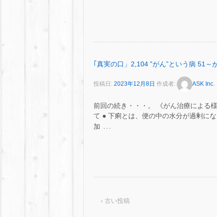
｢真実の口」2,104 ‟がん”という病 
投稿日:
2023年12月8日
作成者:
ASK Inc.
前回の続き・・・。 《がん治療による
て ● 下痢とは、便の中の水分が過剰になっ
…
加
‹ 古い投稿