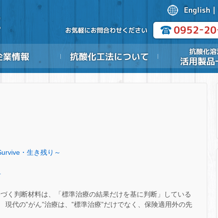
Survive・生き残り～
.
基づく判断材料は、「標準治療の結果だけを基に判断」している
 現代の‟がん”治療は、‟標準治療”だけでなく、保険適用外の先