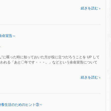
続きを読む ›
 ～余命宣告～
.
ん”に罹った時に知っておいた方が役に立つだろうことを UP して
行われる「あと〇年です・・・。」などという余命宣告について
続きを読む ›
8～療養生活のためのヒント③～