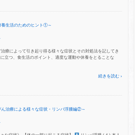
6～療養生活のためのヒント①～
.
がん”治療によって引き起り得る様々な症状とその対処法を記してき
役に立つ、食生活のポイント、適度な運動や休養をとることな
続きを読む ›
55～がん治療による様々な症状・リンパ浮腫編②～
.