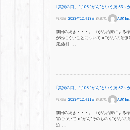
｢真実の口」2,106 ‟がん”という病 
投稿日:
2023年12月13日
作成者:
ASK Inc
前回の続き・・・。 《がん治療による
が出にくいことについて ● ‟がん”の
…
尿感(排
｢真実の口」2,105 ‟がん”という病 
投稿日:
2023年12月11日
作成者:
ASK Inc
前回の続き・・・。 《がん治療による
害について ● ‟がん”そのものや‟がん
…
迫