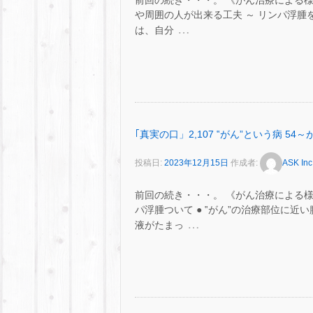
前回の続き・・・。 《がん治療による
や周囲の人が出来る工夫 ～ リンパ浮腫
…
は、自分
｢真実の口」2,107 ‟がん”という病 
投稿日:
2023年12月15日
作成者:
ASK Inc
前回の続き・・・。 《がん治療による
パ浮腫ついて ● ‟がん”の治療部位に
…
液がたまっ