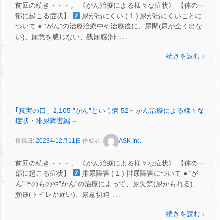
前回の続き・・・。 《がん治療による様々な症状》 【体の一
部に起こる症状】
尿が出にくい ( 1 ) 尿が出にくいことに
ついて ● ‟がん”の治療治療中や治療後に、尿閉(尿が全く出な
…
い)、尿意を感じない、残尿感(排
続きを読む ›
｢真実の口」2,105 ‟がん”という病 52～がん治療による様々な
症状・排尿障害編～
投稿日:
2023年12月11日
作成者:
ASK Inc.
前回の続き・・・。 《がん治療による様々な症状》 【体の一
部に起こる症状】
排尿障害 ( 1 ) 排尿障害について ● ‟が
ん”そのものや‟がん”の治療によって、尿失禁(尿がもれる)、
…
頻尿(トイレが近い)、尿意切迫
続きを読む ›