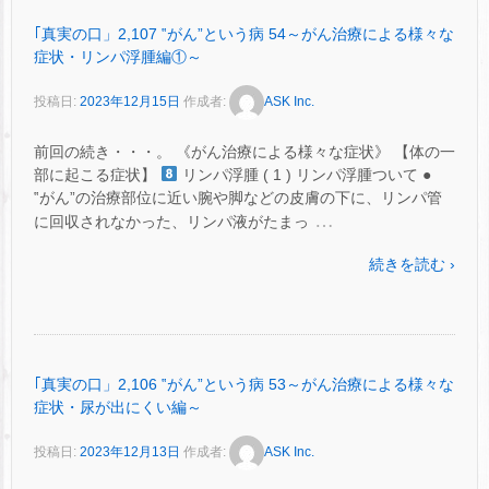
｢真実の口」2,107 ‟がん”という病 54～がん治療による様々な
症状・リンパ浮腫編①～
投稿日:
2023年12月15日
作成者:
ASK Inc.
前回の続き・・・。 《がん治療による様々な症状》 【体の一
部に起こる症状】
リンパ浮腫 ( 1 ) リンパ浮腫ついて ●
‟がん”の治療部位に近い腕や脚などの皮膚の下に、リンパ管
…
に回収されなかった、リンパ液がたまっ
続きを読む ›
｢真実の口」2,106 ‟がん”という病 53～がん治療による様々な
症状・尿が出にくい編～
投稿日:
2023年12月13日
作成者:
ASK Inc.