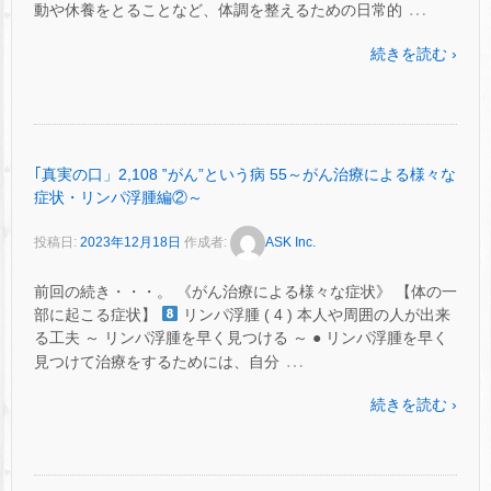
…
動や休養をとることなど、体調を整えるための日常的
続きを読む ›
｢真実の口」2,108 ‟がん”という病 55～がん治療による様々な
症状・リンパ浮腫編②～
投稿日:
2023年12月18日
作成者:
ASK Inc.
前回の続き・・・。 《がん治療による様々な症状》 【体の一
部に起こる症状】
リンパ浮腫 ( 4 ) 本人や周囲の人が出来
る工夫 ～ リンパ浮腫を早く見つける ～ ● リンパ浮腫を早く
…
見つけて治療をするためには、自分
続きを読む ›