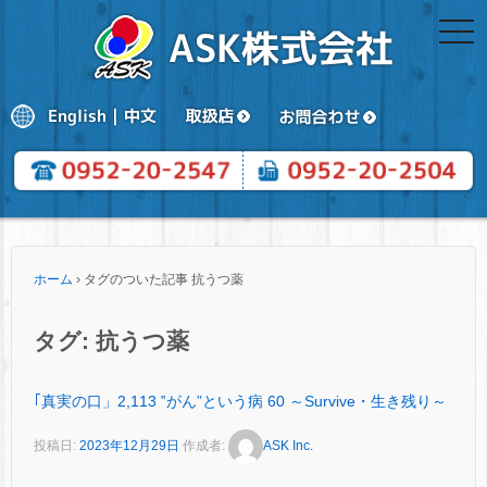
togg
navi
ホーム
›
タグのついた記事 抗うつ薬
タグ:
抗うつ薬
｢真実の口」2,113 ‟がん”という病 60 ～Survive・生き残り～
投稿日:
2023年12月29日
作成者:
ASK Inc.