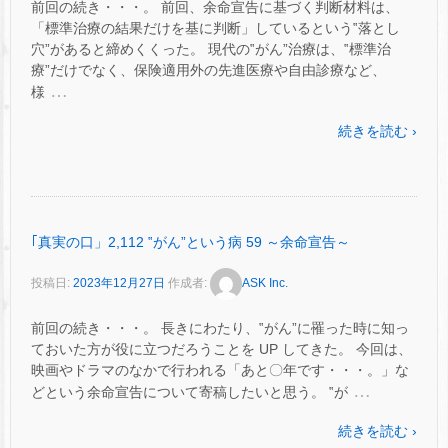
前回の続き・・・。 前回、余命宣告に基づく判断材料は、
「標準治療の結果だけを基に判断」しているという‟落とし
穴”があると締めくくった。 現代の‟がん”治療は、‟標準治
療”だけでなく、保険適用外の先進医療や自由診療など、
…
様
続きを読む ›
｢真実の口」2,112 ‟がん”という病 59 ～余命宣告～
投稿日:
2023年12月27日
作成者:
ASK Inc.
前回の続き・・・。 長きにわたり、‟がん”に罹った時に知っ
ておいた方が役に立つだろうことを UP してきた。 今回は、
映画やドラマのなかで行われる「あと〇年です・・・。」な
…
どという余命宣告について寄稿したいと思う。 ‟が
続きを読む ›