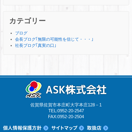
カテゴリー
ブログ
会長ブログ｢無限の可能性を信じて・・・｣
社長ブログ｢真実の口｣
佐賀県佐賀市本庄町大字本庄128－1
TEL:0952-20-2547
FAX:0952-20-2504