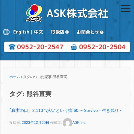
togg
navi
ホーム
›
タグのついた記事 熊谷直実
タグ:
熊谷直実
｢真実の口」2,113 ‟がん”という病 60 ～Survive・生き残り～
投稿日:
2023年12月29日
作成者:
ASK Inc.