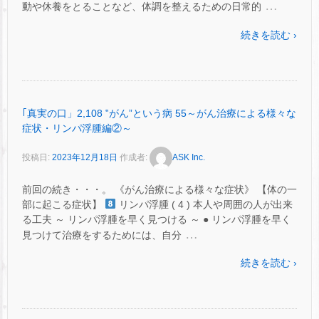
…
動や休養をとることなど、体調を整えるための日常的
続きを読む ›
｢真実の口」2,108 ‟がん”という病 55～がん治療による様々な
症状・リンパ浮腫編②～
投稿日:
2023年12月18日
作成者:
ASK Inc.
前回の続き・・・。 《がん治療による様々な症状》 【体の一
部に起こる症状】
リンパ浮腫 ( 4 ) 本人や周囲の人が出来
る工夫 ～ リンパ浮腫を早く見つける ～ ● リンパ浮腫を早く
…
見つけて治療をするためには、自分
続きを読む ›