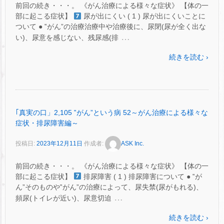
前回の続き・・・。 《がん治療による様々な症状》 【体の一
部に起こる症状】
尿が出にくい ( 1 ) 尿が出にくいことに
ついて ● ‟がん”の治療治療中や治療後に、尿閉(尿が全く出な
…
い)、尿意を感じない、残尿感(排
続きを読む ›
｢真実の口」2,105 ‟がん”という病 52～がん治療による様々な
症状・排尿障害編～
投稿日:
2023年12月11日
作成者:
ASK Inc.
前回の続き・・・。 《がん治療による様々な症状》 【体の一
部に起こる症状】
排尿障害 ( 1 ) 排尿障害について ● ‟が
ん”そのものや‟がん”の治療によって、尿失禁(尿がもれる)、
…
頻尿(トイレが近い)、尿意切迫
続きを読む ›