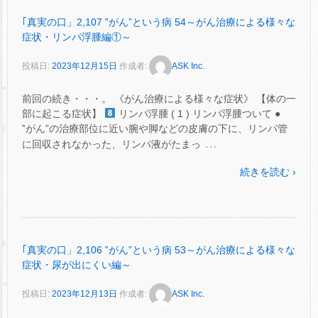
｢真実の口」2,107 ‟がん”という病 54～がん治療による様々な
症状・リンパ浮腫編①～
投稿日:
2023年12月15日
作成者:
ASK Inc.
前回の続き・・・。 《がん治療による様々な症状》 【体の一
部に起こる症状】
リンパ浮腫 ( 1 ) リンパ浮腫ついて ●
‟がん”の治療部位に近い腕や脚などの皮膚の下に、リンパ管
…
に回収されなかった、リンパ液がたまっ
続きを読む ›
｢真実の口」2,106 ‟がん”という病 53～がん治療による様々な
症状・尿が出にくい編～
投稿日:
2023年12月13日
作成者:
ASK Inc.