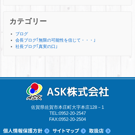
カテゴリー
ブログ
会長ブログ｢無限の可能性を信じて・・・｣
社長ブログ｢真実の口｣
佐賀県佐賀市本庄町大字本庄128－1
TEL:0952-20-2547
FAX:0952-20-2504