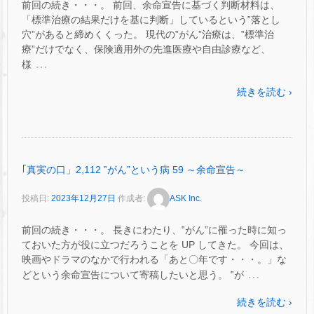
前回の続き・・・。 前回、余命宣告に基づく判断材料は、
「標準治療の結果だけを基に判断」しているという‟落とし
穴”があると締めくくった。 現代の‟がん”治療は、‟標準治
療”だけでなく、保険適用外の先進医療や自由診療など、
…
様
続きを読む ›
｢真実の口」2,112 ‟がん”という病 59 ～余命宣告～
投稿日:
2023年12月27日
作成者:
ASK Inc.
前回の続き・・・。 長きにわたり、‟がん”に罹った時に知っ
ておいた方が役に立つだろうことを UP してきた。 今回は、
映画やドラマのなかで行われる「あと〇年です・・・。」な
…
どという余命宣告について寄稿したいと思う。 ‟が
続きを読む ›