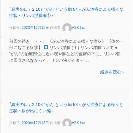
｢真実の口」2,107 ‟がん”という病 54～がん治療による様々な
症状・リンパ浮腫編①～
投稿日:
2023年12月15日
作成者:
ASK Inc.
前回の続き・・・。 《がん治療による様々な症状》 【体の一
部に起こる症状】
リンパ浮腫 ( 1 ) リンパ浮腫ついて ●
‟がん”の治療部位に近い腕や脚などの皮膚の下に、リンパ管
…
に回収されなかった、リンパ液がたまっ
続きを読む ›
｢真実の口」2,106 ‟がん”という病 53～がん治療による様々な
症状・尿が出にくい編～
投稿日:
2023年12月13日
作成者:
ASK Inc.