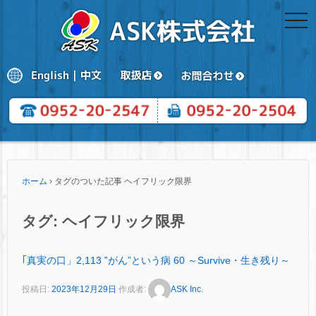
togg
navi
ホーム
›
タグのついた記事 ヘイフリック限界
タグ:
ヘイフリック限界
｢真実の口」2,113 ‟がん”という病 60 ～Survive・生き残り～
投稿日:
2023年12月29日
作成者:
ASK Inc.