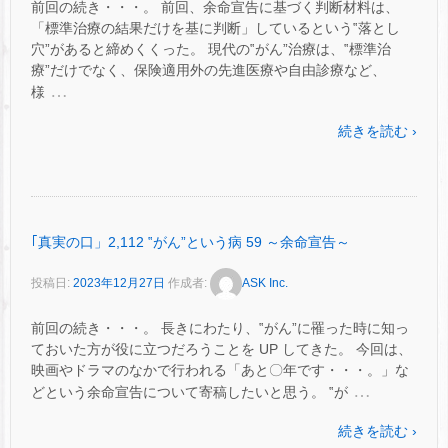
前回の続き・・・。 前回、余命宣告に基づく判断材料は、
「標準治療の結果だけを基に判断」しているという‟落とし
穴”があると締めくくった。 現代の‟がん”治療は、‟標準治
療”だけでなく、保険適用外の先進医療や自由診療など、
…
様
続きを読む ›
｢真実の口」2,112 ‟がん”という病 59 ～余命宣告～
投稿日:
2023年12月27日
作成者:
ASK Inc.
前回の続き・・・。 長きにわたり、‟がん”に罹った時に知っ
ておいた方が役に立つだろうことを UP してきた。 今回は、
映画やドラマのなかで行われる「あと〇年です・・・。」な
…
どという余命宣告について寄稿したいと思う。 ‟が
続きを読む ›