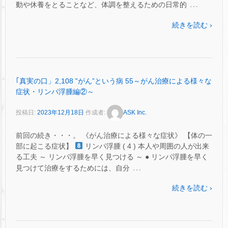
…
動や休養をとることなど、体調を整えるための日常的
続きを読む ›
｢真実の口」2,108 ‟がん”という病 55～がん治療による様々な
症状・リンパ浮腫編②～
投稿日:
2023年12月18日
作成者:
ASK Inc.
前回の続き・・・。 《がん治療による様々な症状》 【体の一
部に起こる症状】
リンパ浮腫 ( 4 ) 本人や周囲の人が出来
る工夫 ～ リンパ浮腫を早く見つける ～ ● リンパ浮腫を早く
…
見つけて治療をするためには、自分
続きを読む ›