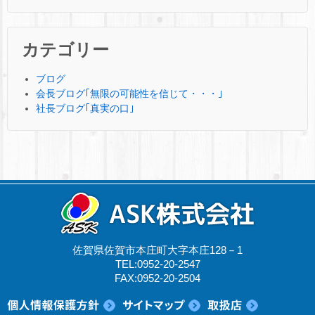
カテゴリー
ブログ
会長ブログ｢無限の可能性を信じて・・・｣
社長ブログ｢真実の口｣
佐賀県佐賀市本庄町大字本庄128－1
TEL:0952-20-2547
FAX:0952-20-2504