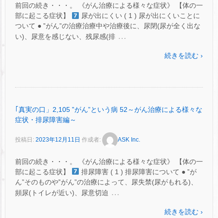
前回の続き・・・。 《がん治療による様々な症状》 【体の一
部に起こる症状】
尿が出にくい ( 1 ) 尿が出にくいことに
ついて ● ‟がん”の治療治療中や治療後に、尿閉(尿が全く出な
…
い)、尿意を感じない、残尿感(排
続きを読む ›
｢真実の口」2,105 ‟がん”という病 52～がん治療による様々な
症状・排尿障害編～
投稿日:
2023年12月11日
作成者:
ASK Inc.
前回の続き・・・。 《がん治療による様々な症状》 【体の一
部に起こる症状】
排尿障害 ( 1 ) 排尿障害について ● ‟が
ん”そのものや‟がん”の治療によって、尿失禁(尿がもれる)、
…
頻尿(トイレが近い)、尿意切迫
続きを読む ›